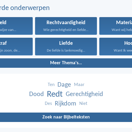
erde onderwerpen
eld
Rechtvaardigheid
Materi
wijze van...
Wie gerechtigheid en liefde...
Want wij hebb
traf
Liefde
Ho
jn zoon, de...
De liefde is lankmoedig...
Want Ik weet
Meer Thema's...
Dage
Ten
Maar
Redt
Dood
Gerechtigheid
Rijkdom
Des
Niet
Zoek naar Bijbelteksten