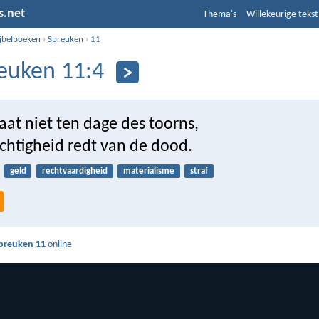
s.net
Thema's
Willekeurige tekst
ijbelboeken
›
Spreuken
›
11
euken 11:4
at niet ten dage des toorns,
chtigheid redt van de dood.
geld
rechtvaardigheid
materialisme
straf
preuken 11
online