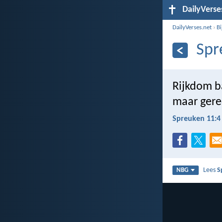
DailyVerse
DailyVerses.net
›
B
Spr
Rijkdom ba
maar gere
Spreuken 11:4
Lees
S
NBG