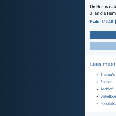
De H
ere
is nab
allen die Hem
Psalm 145:18
Lees meer
Thema's
Zoeken
Archief
Bijbelbo
Populairs