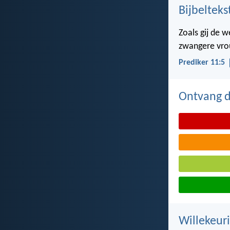
Bijbelteks
Zoals gij de 
zwangere vrou
Prediker 11:5
Ontvang de
Willekeuri