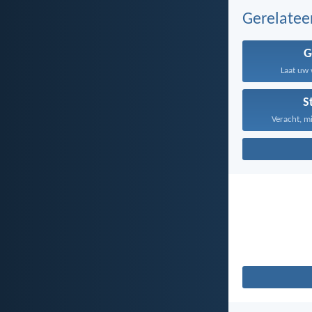
Gerelate
G
Laat uw 
S
Veracht, mi