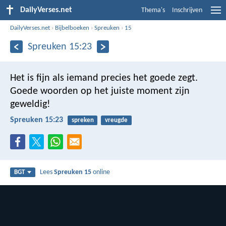
DailyVerses.net
Thema's
Inschrijven
DailyVerses.net
›
Bijbelboeken
›
Spreuken
›
15
Spreuken 15:23
Het is fijn als iemand precies het goede zegt.
Goede woorden op het juiste moment zijn
geweldig!
Spreuken 15:23
spreken
vreugde
Lees
Spreuken 15
online
BGT