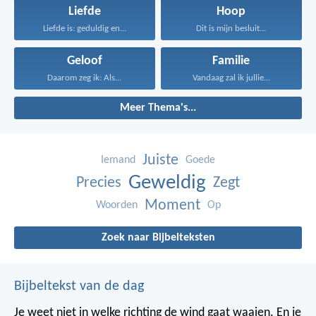
Liefde
Hoop
Liefde is: geduldig en...
Dit is mijn besluit...
Geloof
Familie
Daarom zeg ik: Als...
Vandaag zal ik jullie...
Meer Thema's...
Juiste
Iemand
Goede
Geweldig
Precies
Zegt
Moment
Woorden
Op
Zoek naar Bijbelteksten
Bijbeltekst van de dag
Je weet niet in welke richting de wind gaat waaien. En je