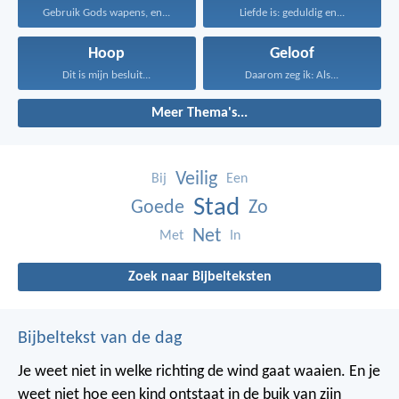
Gebruik Gods wapens, en...
Liefde is: geduldig en...
Hoop
Geloof
Dit is mijn besluit...
Daarom zeg ik: Als...
Meer Thema's...
Veilig
Bij
Een
Stad
Goede
Zo
Net
Met
In
Zoek naar Bijbelteksten
Bijbeltekst van de dag
Je weet niet in welke richting de wind gaat waaien. En je
weet niet hoe een kind ontstaat in de buik van zijn