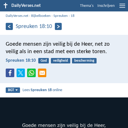
DailyVerses.net
Thema's
Inschrijven
DailyVerses.net
›
Bijbelboeken
›
Spreuken
›
18
Spreuken 18:10
Goede mensen zijn veilig bij de Heer,
net zo
veilig als in een stad met een sterke toren.
Spreuken 18:10
God
veiligheid
bescherming
Lees
Spreuken 18
online
BGT