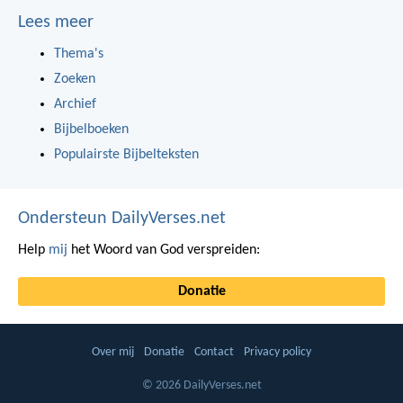
Lees meer
Thema's
Zoeken
Archief
Bijbelboeken
Populairste Bijbelteksten
Ondersteun DailyVerses.net
Help
mij
het Woord van God verspreiden:
Donatie
Over mij
Donatie
Contact
Privacy policy
© 2026 DailyVerses.net