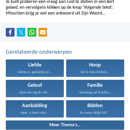
Je kunt proberen een vraag aan God te stellen in een kort
gebed, en vervolgens klikken op de knop 'Volgende tekst'.
Misschien krijg je wel een antwoord uit Zijn Woord...
Gerelateerde onderwerpen
Liefde
Hoop
Liefde is: geduldig en...
Dit is mijn besluit...
Geloof
Familie
Daarom zeg ik: Als...
Vandaag zal ik jullie...
Aanbidding
Bidden
Heer, u bent mijn...
En wees altijd blij!...
Meer Thema's...