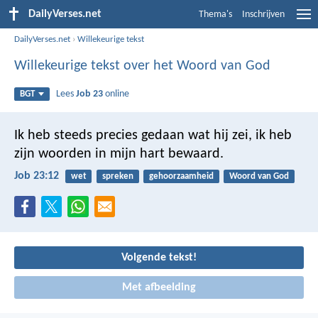
DailyVerses.net
Thema's
Inschrijven
DailyVerses.net
›
Willekeurige tekst
Willekeurige tekst over het Woord van God
Lees
Job 23
online
BGT
Ik heb steeds precies gedaan wat hij zei,
ik heb
zijn woorden in mijn hart bewaard.
Job 23:12
wet
spreken
gehoorzaamheid
Woord van God
Volgende tekst!
Met afbeelding