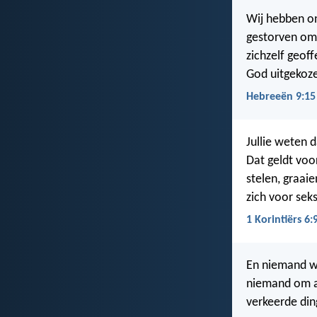
Wij hebben on
gestorven om 
zichzelf geof
God uitgekoze
Hebreeën 9:15
Jullie weten 
Dat geldt voo
stelen, graai
zich voor sek
1 Korintiërs 6:
En niemand wo
niemand om al
verkeerde din