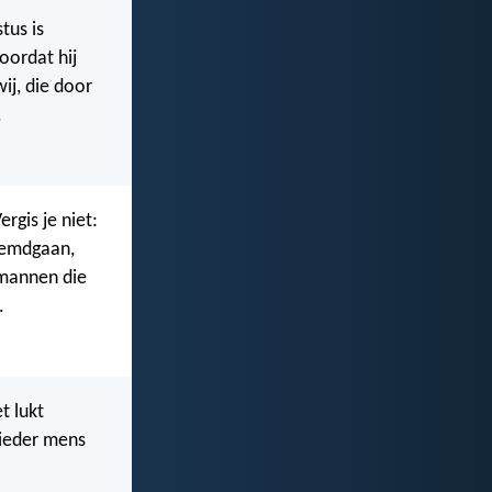
tus is
oordat hij
ij, die door
.
rgis je niet:
eemdgaan,
 mannen die
.
t lukt
 ieder mens