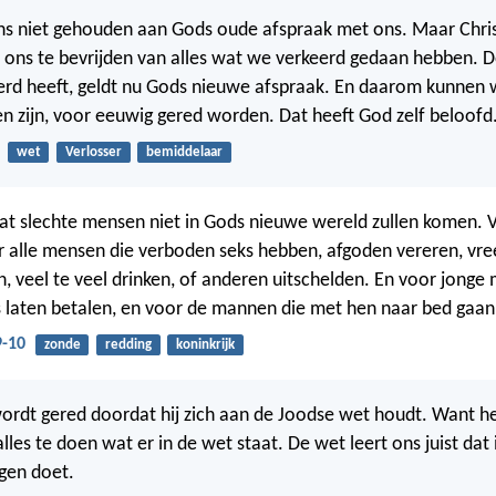
s niet gehouden aan Gods oude afspraak met ons. Maar Chris
ons te bevrijden van alles wat we verkeerd gedaan hebben. D
ferd heeft, geldt nu Gods nieuwe afspraak. En daarom kunnen w
n zijn, voor eeuwig gered worden. Dat heeft God zelf beloofd
wet
Verlosser
bemiddelaar
dat slechte mensen niet in Gods nieuwe wereld zullen komen. Ve
r alle mensen die verboden seks hebben, afgoden vereren, vr
en, veel te veel drinken, of anderen uitschelden. En voor jonge
s laten betalen, en voor de mannen die met hen naar bed gaan
9-10
zonde
redding
koninkrijk
rdt gered doordat hij zich aan de Joodse wet houdt. Want he
les te doen wat er in de wet staat. De wet leert ons juist dat
gen doet.