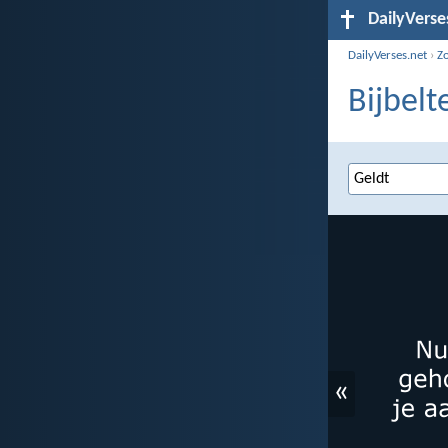
DailyVerse
DailyVerses.net
›
Z
Bijbelt
«