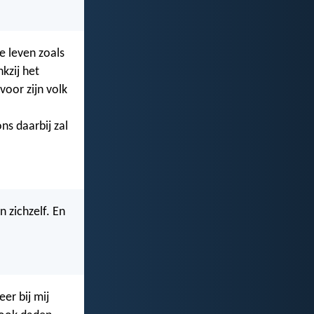
ie leven zoals
kzij het
oor zijn volk
ns daarbij zal
 zichzelf. En
er bij mij