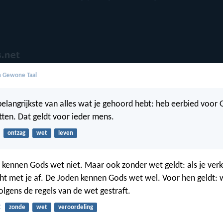
in Gewone Taal
elangrijkste van alles wat je gehoord hebt: heb eerbied voor
etten. Dat geldt voor ieder mens.
ontzag
wet
leven
 kennen Gods wet niet. Maar ook zonder wet geldt: als je verke
cht met je af. De Joden kennen Gods wet wel. Voor hen geldt: 
olgens de regels van de wet gestraft.
2
zonde
wet
veroordeling