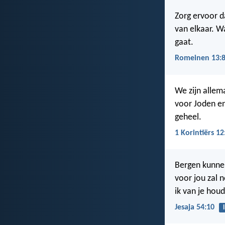
Zorg ervoor da
van elkaar. W
gaat.
Romeinen 13:
We zijn allem
voor Joden en
geheel.
1 Korintiërs 12
Bergen kunnen
voor jou zal n
ik van je houd
Jesaja 54:10