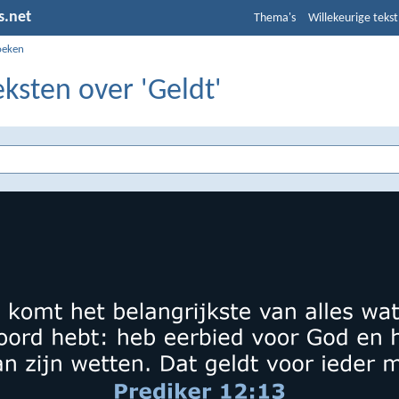
s.net
Thema's
Willekeurige tekst
oeken
eksten over 'Geldt'