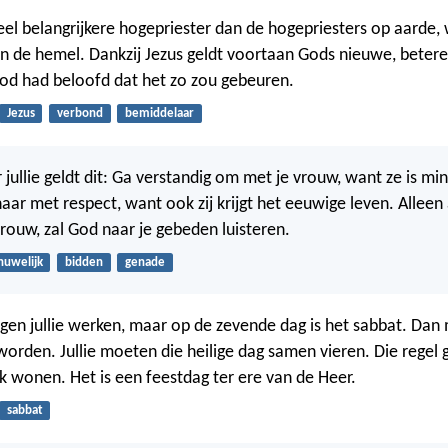
eel belangrijkere hogepriester dan de hogepriesters op aarde, w
in de hemel. Dankzij Jezus geldt voortaan Gods nieuwe, beter
od had beloofd dat het zo zou gebeuren.
Jezus
verbond
bemiddelaar
jullie geldt dit: Ga verstandig om met je vrouw, want ze is mi
haar met respect, want ook zij krijgt het eeuwige leven. Alleen 
vrouw, zal God naar je gebeden luisteren.
huwelijk
bidden
genade
en jullie werken, maar op de zevende dag is het sabbat. Dan m
worden. Jullie moeten die heilige dag samen vieren. Die regel g
ok wonen. Het is een feestdag ter ere van de Heer.
sabbat