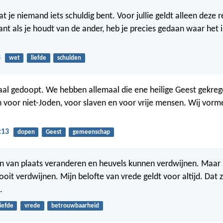
t je niemand iets schuldig bent. Voor jullie geldt alleen deze 
ant als je houdt van de ander, heb je precies gedaan waar het
8
wet
liefde
schulden
aal gedoopt. We hebben allemaal die ene heilige Geest gekreg
 voor niet-Joden, voor slaven en voor vrije mensen. Wij vor
:13
dopen
Geest
gemeenschap
 van plaats veranderen en heuvels kunnen verdwijnen. Maar m
ooit verdwijnen. Mijn belofte van vrede geldt voor altijd. Dat 
.
liefde
vrede
betrouwbaarheid