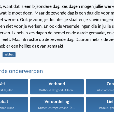
t, want dat is een bijzondere dag. Zes dagen mogen jullie werk
s wat je moet doen. Maar de zevende dag is een dag die voor m
et werken. Ook je zoon, je dochter, je slaaf en je slavin mogen
en niet voor je werken. En ook de vreemdelingen die in jullie
rken. Ik heb in zes dagen de hemel en de aarde gemaakt, en 
r leeft. Maar ik rustte op de zevende dag. Daarom heb ik de z
heb er een heilige dag van gemaakt.
1
sabbat
erde onderwerpen
Wet
Verbond
Zon
l ik jullie...
Onthoud dit goed: Alleen...
Jullie weten d
bbat
Veroordeling
Lie
bbat, want...
Misschien zegt iemand: ‘Al...
Liefde is: ge