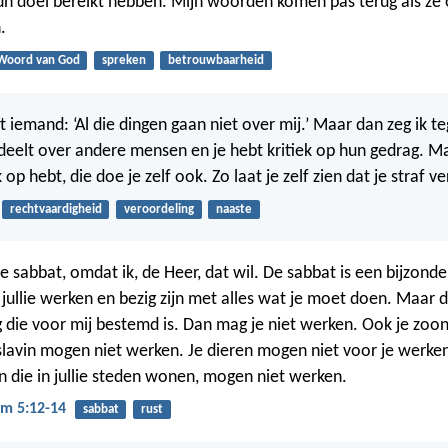
hun doel bereikt hebben. Mijn woorden komen pas terug als ze
.
Woord van God
spreken
betrouwbaarheid
t iemand: ‘Al die dingen gaan niet over mij.’ Maar dan zeg ik 
oordeelt over andere mensen en je hebt kritiek op hun gedrag. M
k op hebt, die doe je zelf ook. Zo laat je zelf zien dat je straf ve
rechtvaardigheid
veroordeling
naaste
e sabbat, omdat ik, de Heer, dat wil. De sabbat is een bijzonde
ullie werken en bezig zijn met alles wat je moet doen. Maar 
g die voor mij bestemd is. Dan mag je niet werken. Ook je zoon,
e slavin mogen niet werken. Je dieren mogen niet voor je werke
 die in jullie steden wonen, mogen niet werken.
m 5:12-14
sabbat
rust