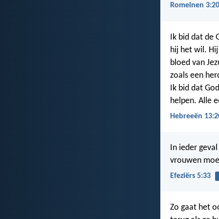
Romeinen 3:2
Ik bid dat de 
hij het wil. H
bloed van Jez
zoals een her
Ik bid dat God
helpen. Alle 
Hebreeën 13:2
In ieder geva
vrouwen moet
Efeziërs 5:33
Zo gaat het o