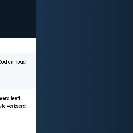
 God en houd
erd leeft,
wie verkeerd