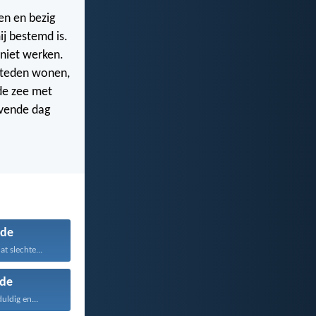
en en bezig
ij bestemd is.
 niet werken.
 steden wonen,
de zee met
evende dag
de
at slechte...
fde
duldig en...