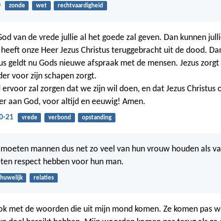
0
zonde
wet
rechtvaardigheid
God van de vrede jullie al het goede zal geven. Dan kunnen jull
ij heeft onze Heer Jezus Christus teruggebracht uit de dood. Dan
us geldt nu Gods nieuwe afspraak met de mensen. Jezus zorgt v
der voor zijn schapen zorgt.
 ervoor zal zorgen dat we zijn wil doen, en dat Jezus Christus o
eer aan God, voor altijd en eeuwig! Amen.
0-21
vrede
verbond
opstanding
l moeten mannen dus net zo veel van hun vrouw houden als van
en respect hebben voor hun man.
huwelijk
relaties
ok met de woorden die uit mijn mond komen. Ze komen pas we