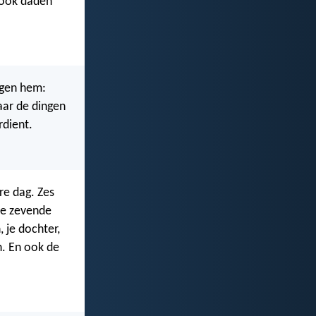
 ook daden
tegen hem:
aar de dingen
rdient.
re dag. Zes
de zevende
 je dochter,
n. En ook de