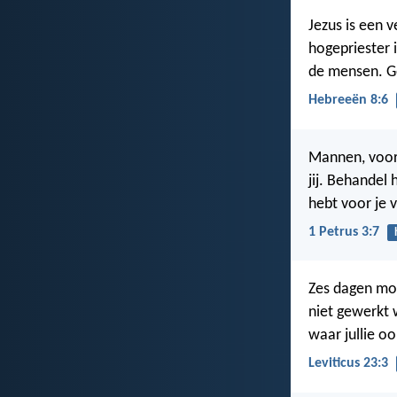
Jezus is een v
hogepriester 
de mensen. G
Hebreeën 8:6
Mannen, voor 
jij. Behandel 
hebt voor je 
1 Petrus 3:7
Zes dagen mog
niet gewerkt 
waar jullie o
Leviticus 23:3