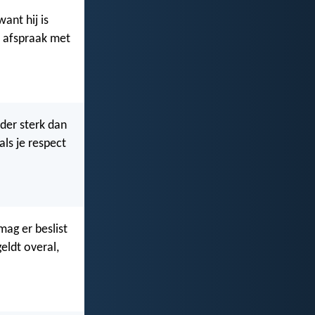
ant hij is
e afspraak met
nder sterk dan
als je respect
ag er beslist
eldt overal,