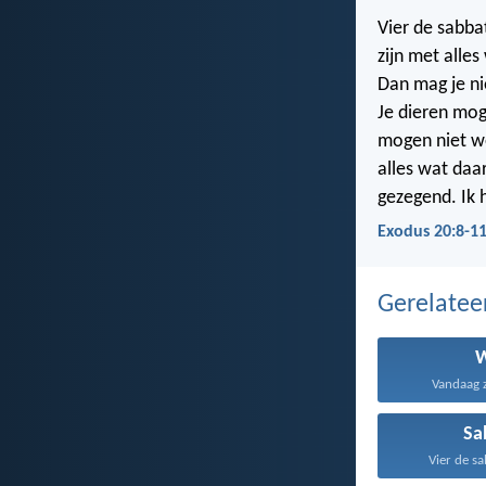
Vier de sabba
zijn met alle
Dan mag je ni
Je dieren mog
mogen niet we
alles wat daa
gezegend. Ik 
Exodus 20:8-1
Gerelate
Vandaag za
Sa
Vier de sa