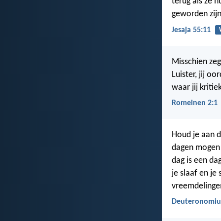
terug als ze 
geworden zijn
Jesaja 55:11
Misschien zeg
Luister, jij 
waar jij kritie
Romeinen 2:1
Houd je aan d
dagen mogen j
dag is een da
je slaaf en j
vreemdelingen
Deuteronomiu