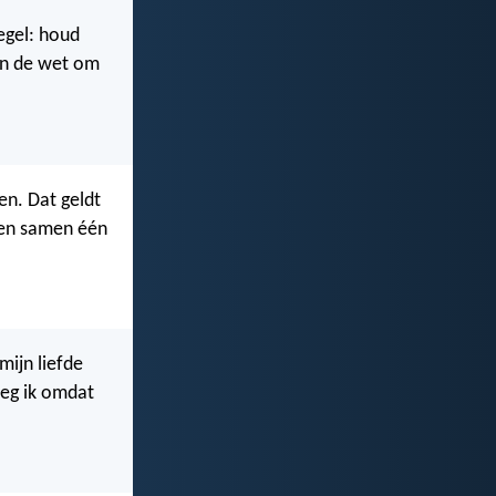
regel: houd
 in de wet om
en. Dat geldt
men samen één
ijn liefde
zeg ik omdat