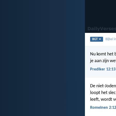
BGT
Bijbel 
Nu komt het b
je aan zijn w
Prediker 12:13
De niet-Joden
loopt het sle
leeft, wordt v
Romeinen 2:1