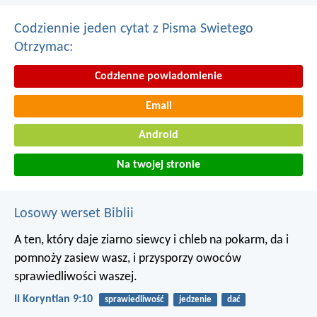
Codziennie jeden cytat z Pisma Swietego
Otrzymac:
Codzienne powiadomienie
Email
Android
Na twojej stronie
Losowy werset Biblii
A ten, który daje ziarno siewcy i chleb na pokarm, da i
pomnoży zasiew wasz, i przysporzy owoców
sprawiedliwości waszej.
II Koryntian 9:10
sprawiedliwość
jedzenie
dać