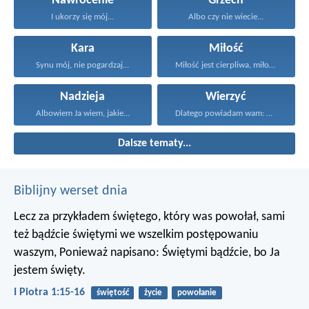
Nawrócenie
Grzech
I ukorzy się mój...
Albo czy nie wiecie...
Kara
Miłość
Synu mój, nie pogardzaj...
Miłość jest cierpliwa, miłość...
Nadzieja
Wierzyć
Albowiem Ja wiem, jakie...
Dlatego powiadam wam: Wszystko...
Dalsze tematy...
Biblijny werset dnia
Lecz za przykładem świętego, który was powołał, sami
też bądźcie świętymi we wszelkim postępowaniu
waszym, Ponieważ napisano: Świętymi bądźcie, bo Ja
jestem święty.
I Piotra 1:15-16
świętość
życie
powołanie