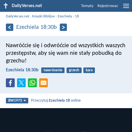
DailyVerses.net
Tematy
Rejestrowac
DailyVerses.net
›
Ksiazki Biblijne
›
Ezechiela
›
18
Ezechiela 18:30b
Nawróćcie się i odwróćcie od wszystkich waszych
przestępstw, aby się wam nie stały pobudką do
grzechu!
Ezechiela 18:30b
nawrócenie
grzech
kara
Przeczytaj
Ezechiela 18
online
BW1975