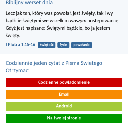
Biblijny werset dnia
Lecz jak ten, który was powołał, jest święty, tak i wy
bądźcie świętymi we wszelkim
waszym
postępowaniu;
Gdyż jest napisane: Świętymi bądźcie, bo ja jestem
święty.
I Piotra 1:15-16
świętość
życie
powołanie
Codziennie jeden cytat z Pisma Swietego
Otrzymac:
Codzienne powiadomienie
Email
Android
Na twojej stronie