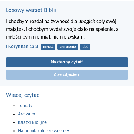
Losowy werset Biblii
I choćbym rozdał na żywność dla
ubogich
cały swój
majątek, i choćbym wydał swoje ciało na spalenie, a
miłości bym nie miał, nic nie zyskam.
I Koryntian 13:3
miłość
cierpienie
dać
Nastepny cytat!
Z ze zdjeciem
Wiecej czytac
Tematy
Arciwum
Ksiazki Biblijne
Najpopularniejsze wersety