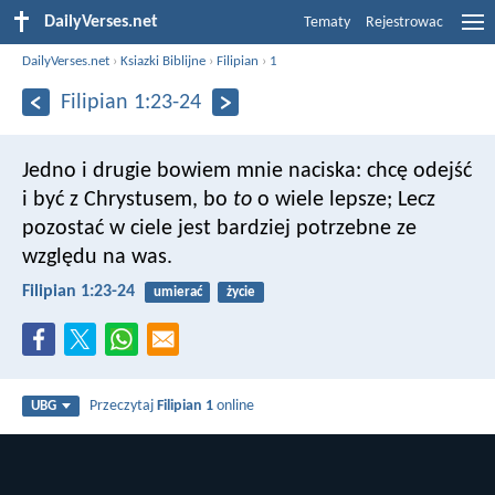
DailyVerses.net
Tematy
Rejestrowac
DailyVerses.net
›
Ksiazki Biblijne
›
Filipian
›
1
Filipian 1:23-24
Jedno i drugie bowiem mnie naciska: chcę odejść
i być z Chrystusem, bo
to
o wiele lepsze; Lecz
pozostać w ciele jest bardziej potrzebne ze
względu na was.
Filipian 1:23-24
umierać
życie
Przeczytaj
Filipian 1
online
UBG