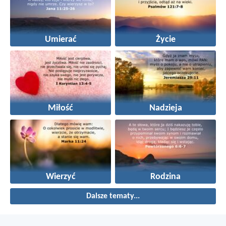
Umierać
Życie
Miłość
Nadzieja
Wierzyć
Rodzina
Dalsze tematy...