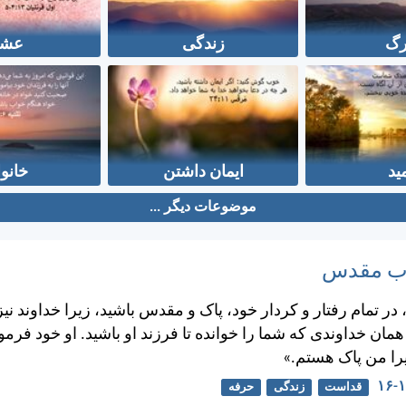
گ
زندگی
عش
ید
ایمان داشتن
خانوا
موضوعات دیگر ...
تاب مقدس
ر تمام رفتار و كردار خود، پاک و مقدس باشيد، زيرا خداوند نيز
ن خداوندی كه شما را خوانده تا فرزند او باشيد. او خود فرم
يرا من پاک هستم.»
قداست
زندگی
حرفه