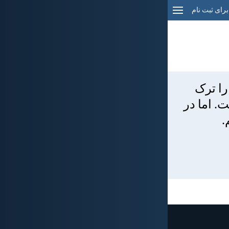
برای ثبت نام
را ترک
. اما در
.