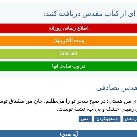
 ای از کتاب مقدس دریافت کنید:
اطلاع رسانی روزانه
پست الکترونیک
Android
در وب سایت آنها
مقدس تصادفی
ای من هستی؛ در صبح سحر تو را می‌طلبم. جان من مشتاق توس
زمينی خشک و بی‌آب، تشنهٔ توست.
رستش
جستجو کردن
نفس
آیه بعدی!