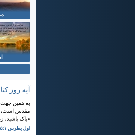
مر
ام
آیه روز ک
به همين جهت، د
مقدس است، هما
«پاک باشيد، ز
اول پطرس ۱:‏۱۵-‏۱۶