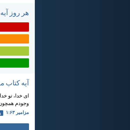
هر روز آیه
آیه کتاب 
ای خدا، تو خد
وجودم همچون 
مزامير ۶۳:‏۱
پ