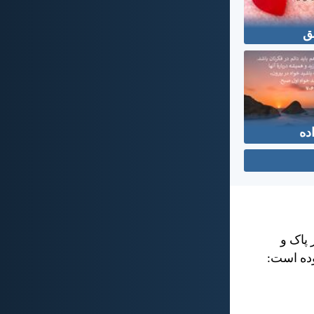
ق
ده
 پاک و
وده است: