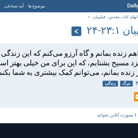
Dail
موضوع ها
آیه تصادفی
ابهای کتاب مقدس
›
فيليپیان
›
۱
۱:‏۲۳-‏۲۴
هم زنده بمانم و گاه آرزو می‌كنم كه اين زندگی 
نزد مسيح بشتابم، كه اين برای من خيلی بهتر است
زنده بمانم، می‌توانم كمک بيشتری به شما بكنم
مرگ
زندگی
بصورت آنلاین بخوانید