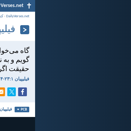
yVerses.net
DailyVerses.net
›
کت
فيليپیان 
گاه می‌خوا
گويم و به 
حقيقت اگر 
فيليپیان ۱:‏۲۳-‏۲۴
فيليپیان ۱
PCB