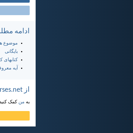
ادامه مطل
موضوع ها
بایگانی
کتابهای 
آیه معرو
از DailyVerses.net پشتیبانی کنید
به
من
کمک کنید ت