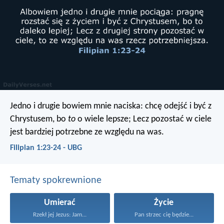
Jedno i drugie bowiem mnie naciska: chcę odejść i być z
Chrystusem, bo
to
o wiele lepsze; Lecz pozostać w ciele
jest bardziej potrzebne ze względu na was.
Filipian 1:23-24 - UBG
Tematy spokrewnione
Umierać
Życie
Rzekł jej Jezus: Jam...
Pan strzec cię będzie...