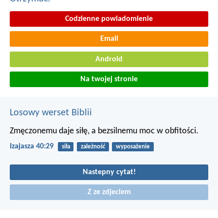
Codzienne powiadomienie
Email
Android
Na twojej stronie
Losowy werset Biblii
Zmęczonemu daje siłę,
a bezsilnemu moc w obfitości.
Izajasza 40:29
siła
zależność
wyposażenie
Nastepny cytat!
Z ze zdjeciem