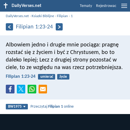
DailyVerses.net
Tematy
Rejestrowac
DailyVerses.net
›
Ksiazki Biblijne
›
Filipian
›
1
Filipian 1:23-24
Albowiem jedno i drugie mnie pociąga: pragnę
rozstać się z życiem i być z Chrystusem, bo to
daleko lepiej; Lecz z drugiej strony pozostać w
ciele, to ze względu na was rzecz potrzebniejsza.
Filipian 1:23-24
umierać
życie
Przeczytaj
Filipian 1
online
BW1975