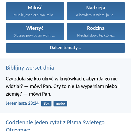
Miłość
Nadzieja
Miłość jest cierpliwa, miłość...
Albowiem Ja wiem, jakie...
Wierzyć
Rodzina
Dlatego powiadam wam: Wszystko...
Niechaj słowa te, które...
Dalsze tematy...
Biblijny werset dnia
Czy zdoła się kto ukryć w kryjówkach, abym Ja go nie
widział? — mówi Pan.
Czy to nie Ja wypełniam niebo i
ziemię? — mówi Pan.
Jeremiasza 23:24
Bóg
niebo
Codziennie jeden cytat z Pisma Swietego
Otrzymac: