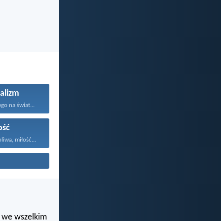
alizm
go na świat...
ość
liwa, miłość...
i we wszelkim