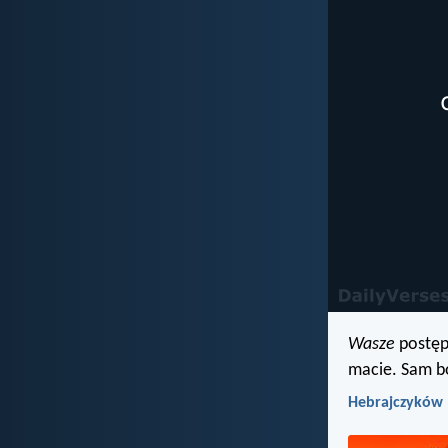
Wasze
postęp
macie. Sam bo
Hebrajczyków 