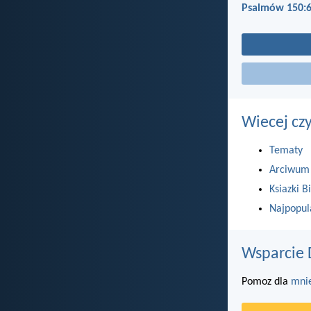
Psalmów 150:
Wiecej cz
Tematy
Arciwum
Ksiazki Bi
Najpopul
Wsparcie 
Pomoz dla
mni