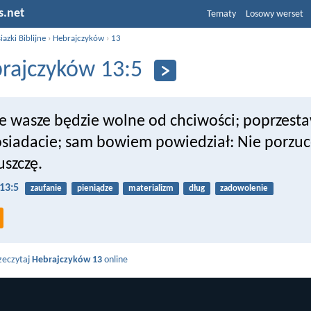
s.net
Tematy
Losowy werset
iazki Biblijne
›
Hebrajczyków
›
13
rajczyków 13:5
ie wasze będzie wolne od chciwości; poprzesta
osiadacie; sam bowiem powiedział: Nie porzucę
uszczę.
13:5
zaufanie
pieniądze
materializm
dług
zadowolenie
zeczytaj
Hebrajczyków 13
online