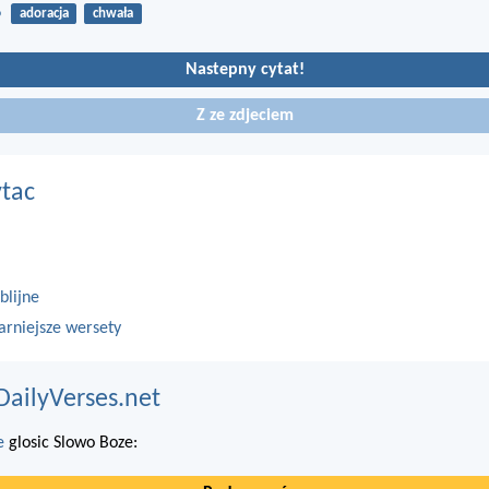
6
adoracja
chwała
Nastepny cytat!
Z ze zdjeciem
ytac
blijne
arniejsze wersety
DailyVerses.net
e
glosic Slowo Boze: