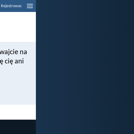
Rejestrowac
wajcie na
 cię ani