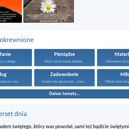
pokrewnione
fanie
Pieniądze
Materi
u z całego...
Niech życie wasze będzie...
Albowiem nicze
ług
Zadowolenie
Mił
życza i nie...
Umiem się ograniczyć, umiem...
Miłość jest cierp
Dalsze tematy...
erset dnia
ładem świętego, który was powołał, sami też bądźcie świętym