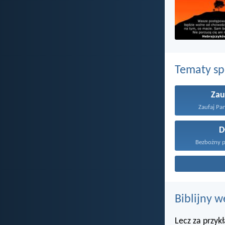
Tematy s
Zau
Zaufaj Pan
D
Bezbożny po
Biblijny w
Lecz za przyk