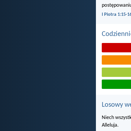
postępowaniu
I Piotra 1:15-1
Codzienni
Losowy wer
Niech wszystk
Alleluja.