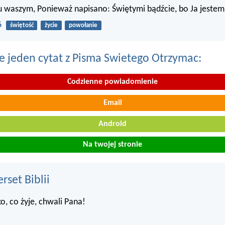
 waszym, Ponieważ napisano: Świętymi bądźcie, bo Ja jestem 
6
świętość
życie
powołanie
e jeden cytat z Pisma Swietego Otrzymac:
Codzienne powiadomienie
Email
Android
Na twojej stronie
set Biblii
o, co żyje, chwali Pana!