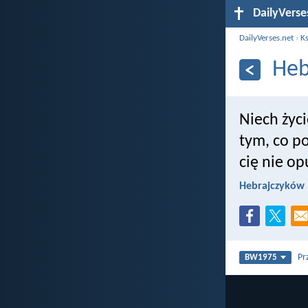
DailyVerse
DailyVerses.net
›
Ks
Heb
Niech życ
tym, co p
cię nie op
Hebrajczyków 
Pr
BW1975