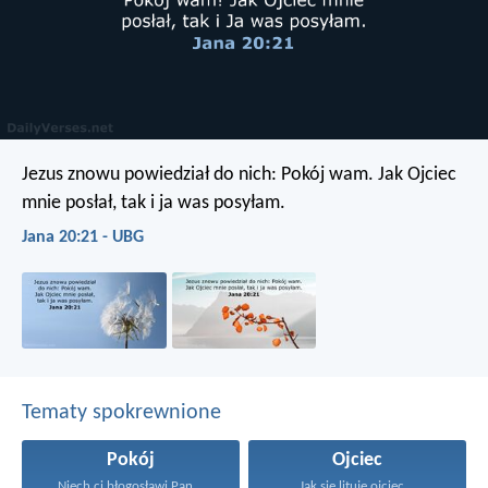
Jezus znowu powiedział do nich: Pokój wam. Jak Ojciec
mnie posłał, tak i ja was posyłam.
Jana 20:21 - UBG
Tematy spokrewnione
Pokój
Ojciec
Niech ci błogosławi Pan...
Jak się lituje ojciec...