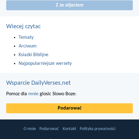
Z ze zdjeciem
Wiecej czytac
Tematy
Arciwum
Ksiazki Biblijne
Najpopularniejsze wersety
Wsparcie DailyVerses.net
Pomoz dla
mnie
glosic Slowo Boze:
Podarować
O mnie
Podarować
Kontakt
Polityka prywatności