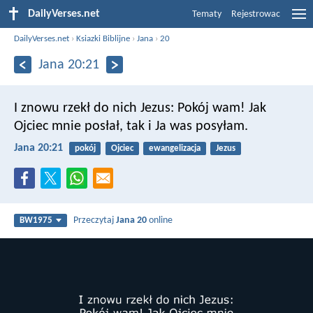
DailyVerses.net
Tematy
Rejestrowac
DailyVerses.net
›
Ksiazki Biblijne
›
Jana
›
20
Jana 20:21
I znowu rzekł do nich Jezus: Pokój wam! Jak
Ojciec mnie posłał, tak i Ja was posyłam.
Jana 20:21
pokój
Ojciec
ewangelizacja
Jezus
Przeczytaj
Jana 20
online
BW1975