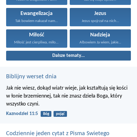
Ewangelizacja
Jezus
Tak bowiem nakazał nam...
Jezus spojrzał na nich...
Miłość
Nadzieja
Miłość jest cierpliwa, miłość...
Albowiem Ja wiem, jakie...
Dalsze tematy...
Biblijny werset dnia
Jak nie wiesz, dokąd wiatr wieje,
jak kształtują się kości
w łonie brzemiennej,
tak nie znasz dzieła Boga, który
wszystko czyni.
Kaznodziei 11:5
Bóg
pojąć
Codziennie jeden cytat z Pisma Swietego