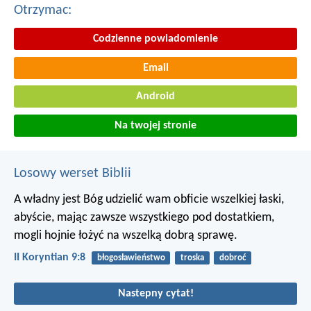
Otrzymac:
Codzienne powiadomienie
Email
Android
Na twojej stronie
Losowy werset Biblii
A władny jest Bóg udzielić wam obficie wszelkiej łaski,
abyście, mając zawsze wszystkiego pod dostatkiem,
mogli hojnie łożyć na wszelką dobrą sprawę.
II Koryntian 9:8
błogosławieństwo
troska
dobroć
Nastepny cytat!