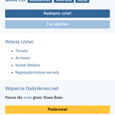
Jakuba 1:22
posłuszeństwo
Słowo Boże
słuchać
Nastepny cytat!
Z ze zdjeciem
Wiecej czytac
Tematy
Arciwum
Ksiazki Biblijne
Najpopularniejsze wersety
Wsparcie DailyVerses.net
Pomoz dla
mnie
glosic Slowo Boze:
Podarować