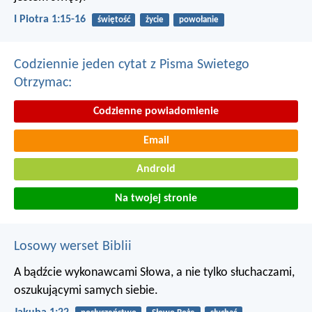
I Piotra 1:15-16
świętość
życie
powołanie
Codziennie jeden cytat z Pisma Swietego
Otrzymac:
Codzienne powiadomienie
Email
Android
Na twojej stronie
Losowy werset Biblii
A bądźcie wykonawcami Słowa, a nie tylko słuchaczami,
oszukującymi samych siebie.