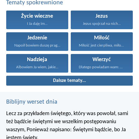
Tematy spokrewnione
Życie wieczne
Jezus
I Ja daję im...
Jezus spojrzał na nich...
Jedzenie
Miłość
Napoił bowiem duszę pragnącego...
Miłość jest cierpliwa, miłość...
Nadzieja
Wierzyć
Albowiem Ja wiem, jakie...
Dlatego powiadam wam: Wszystko...
Dalsze tematy...
Biblijny werset dnia
Lecz za przykładem świętego, który was powołał, sami
też bądźcie świętymi we wszelkim postępowaniu
waszym, Ponieważ napisano: Świętymi bądźcie, bo Ja
jestem święty.