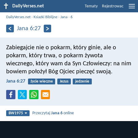
DailyVerses.net
Tematy
Rejestrowac
DailyVerses.net
›
Ksiazki Biblijne
›
Jana
›
6
Jana 6:27
Zabiegajcie nie o pokarm, który ginie, ale o
pokarm, który trwa, o pokarm żywota
wiecznego, który wam da Syn Człowieczy: na nim
bowiem położył Bóg Ojciec pieczęć swoją.
Jana 6:27
życie wieczne
Jezus
jedzenie
Przeczytaj
Jana 6
online
BW1975