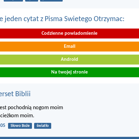
e jeden cytat z Pisma Swietego Otrzymac:
Codzienne powiadomienie
Email
Android
Na twojej stronie
set Biblii
jest pochodnią nogom moim
 ścieżkom moim.
105
Słowo Boże
światło