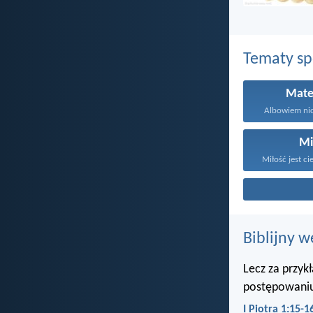
Tematy s
Mate
Albowiem nicz
Mi
Miłość jest ci
Biblijny w
Lecz za przyk
postępowaniu
I Piotra 1:15-1