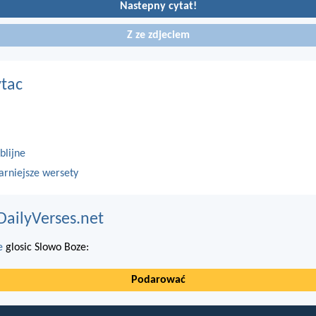
Nastepny cytat!
Z ze zdjeciem
ytac
blijne
arniejsze wersety
DailyVerses.net
e
glosic Slowo Boze:
Podarować