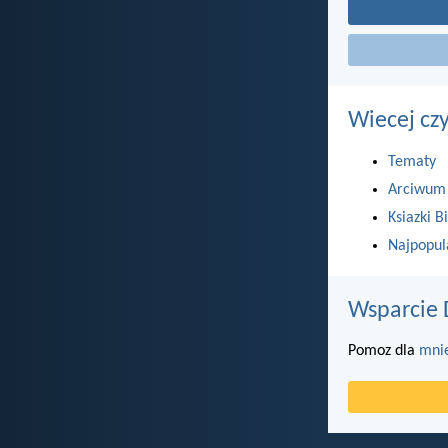
Wiecej cz
Tematy
Arciwum
Ksiazki Bi
Najpopul
Wsparcie 
Pomoz dla
mni