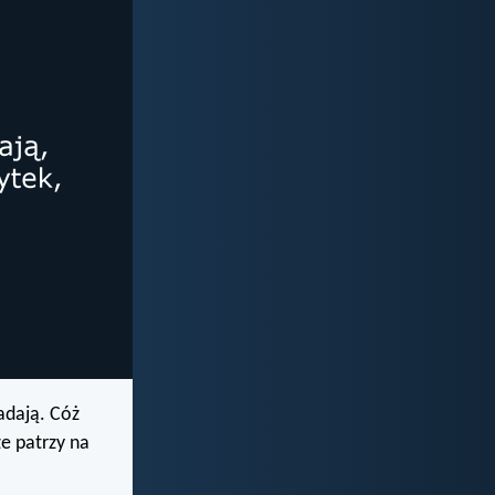
jadają. Cóż
że patrzy na