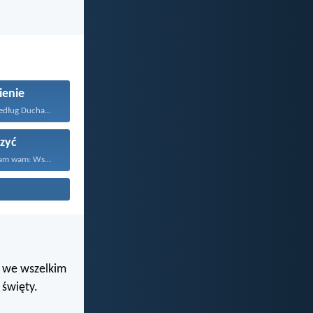
ienie
dług Ducha...
zyć
Dlatego powiadam wam: Wszystko...
i we wszelkim
święty.