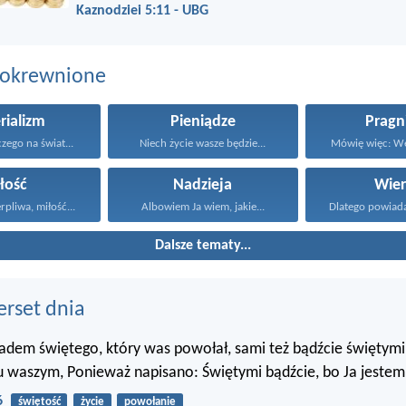
Kaznodziei 5:11 - UBG
pokrewnione
rializm
Pieniądze
Pragn
ego na świat...
Niech życie wasze będzie...
Mówię więc: We
łość
Nadzieja
Wier
erpliwa, miłość...
Albowiem Ja wiem, jakie...
Dalsze tematy...
erset dnia
ładem świętego, który was powołał, sami też bądźcie świętym
 waszym, Ponieważ napisano: Świętymi bądźcie, bo Ja jestem 
6
świętość
życie
powołanie