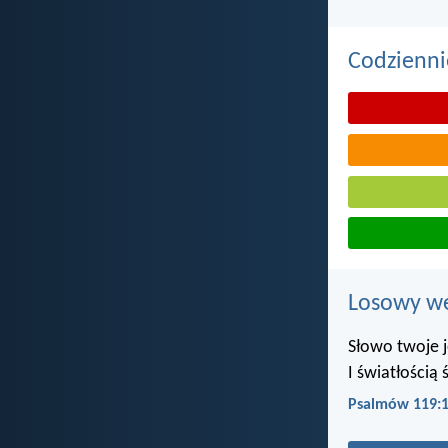
Codzienni
Losowy wer
Słowo twoje 
I światłością
Psalmów 119: