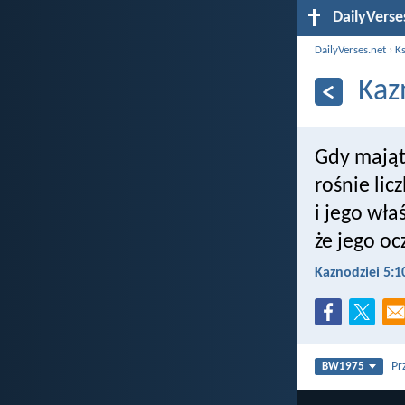
DailyVerse
DailyVerses.net
›
Ks
Kaz
Gdy mająt
rośnie lic
i jego wła
że jego oc
Kaznodziei 5:1
Pr
BW1975