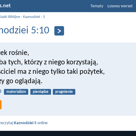
s.net
Tematy
Losowy werset
iazki Biblijne
›
Kaznodziei
›
5
nodziei 5:10
ek rośnie,
zba tych, którzy z niego korzystają,
ściciel ma z niego tylko taki pożytek,
zy go oglądają.
0
materializm
pieniądze
pragnienie
zeczytaj
Kaznodziei 5
online