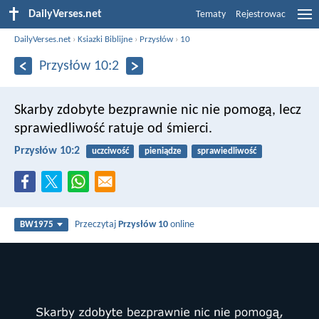
DailyVerses.net
Tematy
Rejestrowac
DailyVerses.net
›
Ksiazki Biblijne
›
Przysłów
›
10
Przysłów 10:2
Skarby zdobyte bezprawnie nic nie pomogą,
lecz
sprawiedliwość ratuje od śmierci.
Przysłów 10:2
uczciwość
pieniądze
sprawiedliwość
Przeczytaj
Przysłów 10
online
BW1975