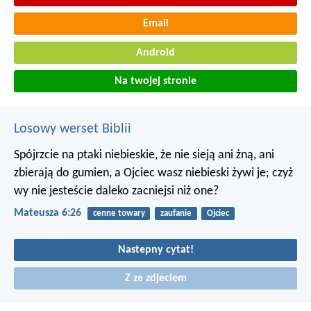
Email
Android
Na twojej stronie
Losowy werset Biblii
Spójrzcie na ptaki niebieskie, że nie sieją ani żną, ani
zbierają do gumien, a Ojciec wasz niebieski żywi je; czyż
wy nie jesteście daleko zacniejsi niż one?
Mateusza 6:26
cenne towary
zaufanie
Ojciec
Nastepny cytat!
Z ze zdjeciem