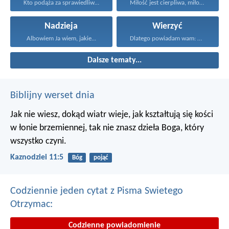
Kto podąża za sprawiedliwością...
Miłość jest cierpliwa, miłość...
Nadzieja
Wierzyć
Albowiem Ja wiem, jakie...
Dlatego powiadam wam: Wszystko...
Dalsze tematy...
Biblijny werset dnia
Jak nie wiesz, dokąd wiatr wieje,
jak kształtują się kości
w łonie brzemiennej,
tak nie znasz dzieła Boga, który
wszystko czyni.
Kaznodziei 11:5
Bóg
pojąć
Codziennie jeden cytat z Pisma Swietego
Otrzymac:
Codzienne powiadomienie