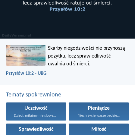
Skarby niegodziwości nie przynoszą
pożytku,
lecz sprawiedliwość
uwalnia od śmierci.
Przysłów 10:2 - UBG
Tematy spokrewnione
Uczciwość
Pieniądze
Dzieci, miłujmy nie słowem...
Niech życie wasze będzie...
Sprawiedliwość
Miłość