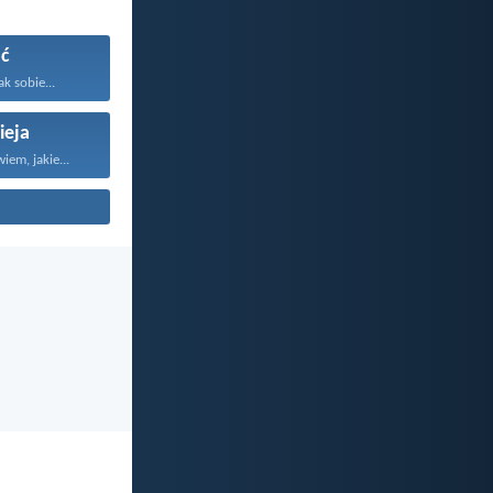
ć
ak sobie...
ieja
em, jakie...