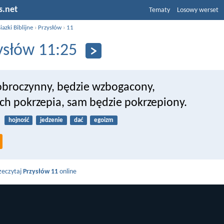
s.net
Tematy
Losowy werset
iazki Biblijne
›
Przysłów
›
11
ysłów 11:25
dobroczynny, będzie wzbogacony,
ych pokrzepia, sam będzie pokrzepiony.
hojność
jedzenie
dać
egoizm
zeczytaj
Przysłów 11
online