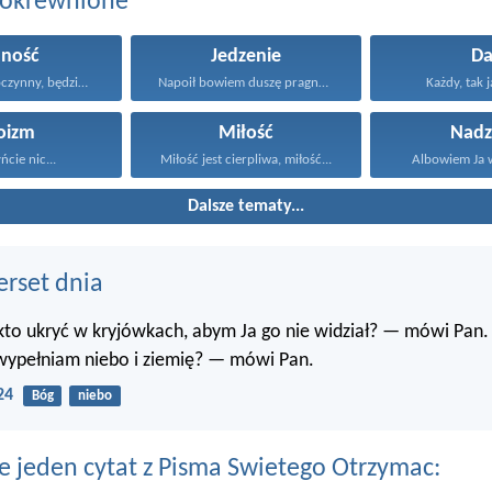
pokrewnione
jność
Jedzenie
Da
Kto jest dobroczynny, będzie...
Napoił bowiem duszę pragnącego...
Każdy, tak j
oizm
Miłość
Nadz
yńcie nic...
Miłość jest cierpliwa, miłość...
Albowiem Ja wi
Dalsze tematy...
erset dnia
 kto ukryć w kryjówkach, abym Ja go nie widział? — mówi Pan.
 wypełniam niebo i ziemię? — mówi Pan.
24
Bóg
niebo
e jeden cytat z Pisma Swietego Otrzymac: