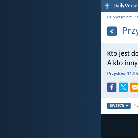
DailyVerse
DailyVerses.net
›
Ks
Prz
Kto jest 
A kto inn
Przysłów 11:25
Pr
BW1975