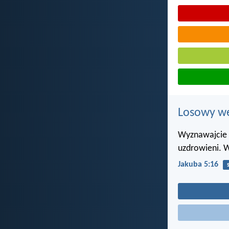
Losowy wer
Wyznawajcie te
uzdrowieni. 
Jakuba 5:16