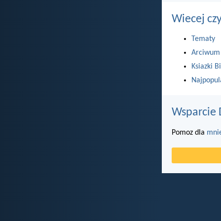
Wiecej cz
Tematy
Arciwum
Ksiazki Bi
Najpopul
Wsparcie 
Pomoz dla
mni