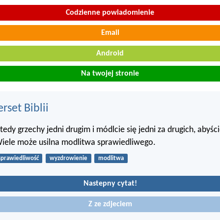
Codzienne powiadomienie
Email
Android
Na twojej stronie
set Biblii
dy grzechy jedni drugim i módlcie się jedni za drugich, abyści
Wiele może usilna modlitwa sprawiedliwego.
sprawiedliwość
wyzdrowienie
modlitwa
Nastepny cytat!
Z ze zdjeciem