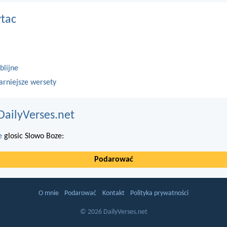
ytac
blijne
arniejsze wersety
DailyVerses.net
e
glosic Slowo Boze:
Podarować
O mnie
Podarować
Kontakt
Polityka prywatności
© 2026 DailyVerses.net