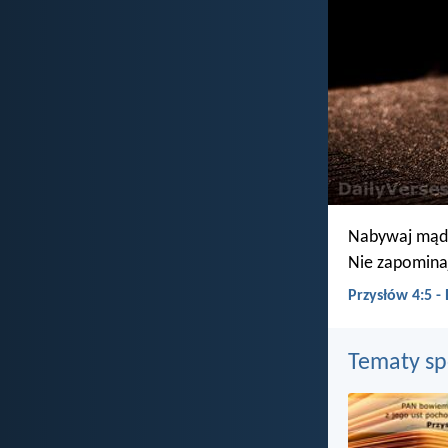
Nabywaj mądr
Nie zapominaj
Przysłów 4:5 
Tematy s