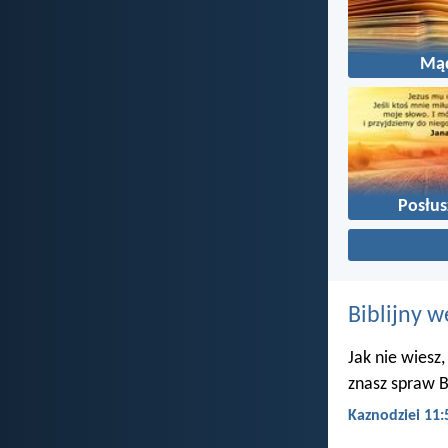
Mą
Posłu
Biblijny w
Jak nie wiesz,
znasz spraw B
Kaznodziei 11: