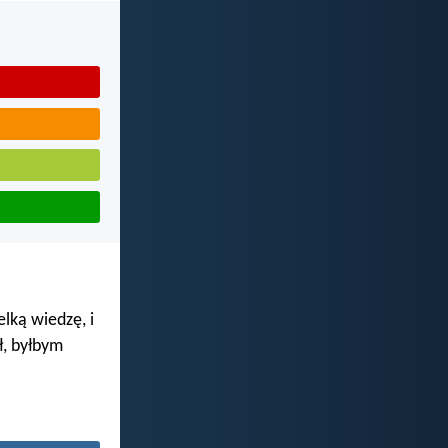
lką wiedzę, i
ł, byłbym