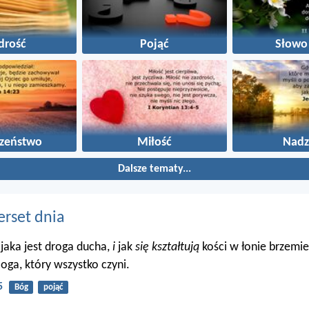
drość
Pojąć
Słowo
szeństwo
Miłość
Nadz
Dalsze tematy...
erset dnia
 jaka jest droga ducha,
i
jak
się kształtują
kości w łonie brzemie
oga, który wszystko czyni.
5
Bóg
pojąć