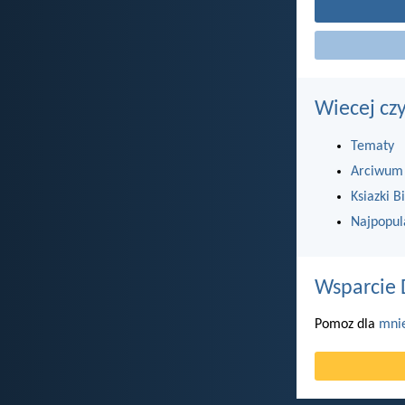
Wiecej cz
Tematy
Arciwum
Ksiazki Bi
Najpopul
Wsparcie 
Pomoz dla
mni