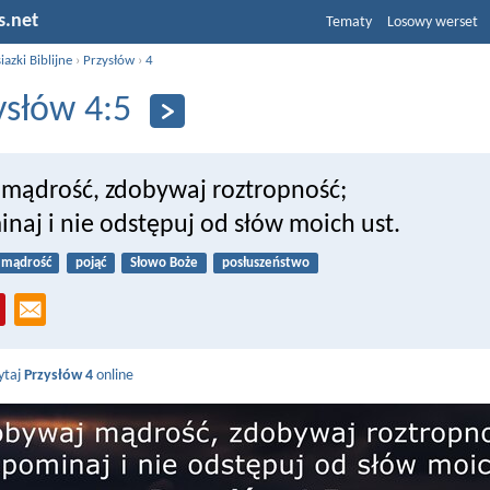
s.net
Tematy
Losowy werset
iazki Biblijne
›
Przysłów
›
4
ysłów 4:5
mądrość, zdobywaj roztropność;
naj i nie odstępuj od słów moich ust.
mądrość
pojąć
Słowo Boże
posłuszeństwo
ytaj
Przysłów 4
online