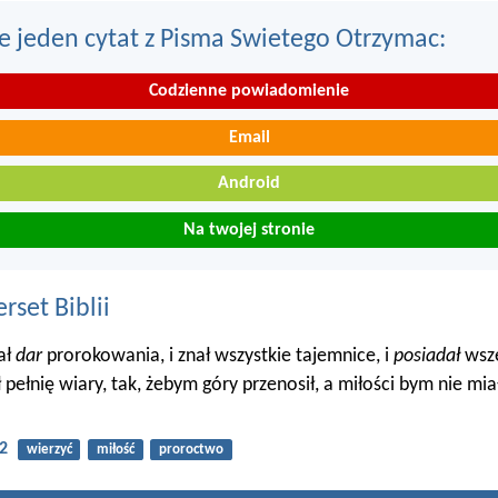
e jeden cytat z Pisma Swietego Otrzymac:
Codzienne powiadomienie
Email
Android
Na twojej stronie
set Biblii
ał
dar
prorokowania, i znał wszystkie tajemnice, i
posiadał
wsze
pełnię wiary, tak, żebym góry przenosił, a miłości bym nie mia
:2
wierzyć
miłość
proroctwo