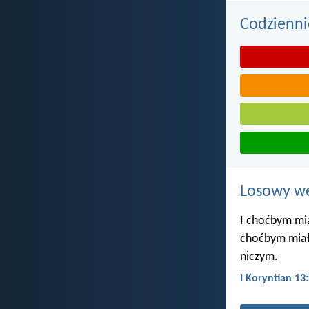
Codzienni
Losowy wer
I choćbym mi
choćbym miał 
niczym.
I Koryntian 13