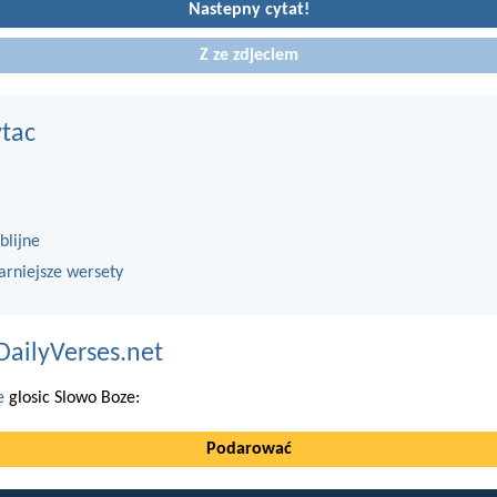
Nastepny cytat!
Z ze zdjeciem
ytac
blijne
arniejsze wersety
DailyVerses.net
e
glosic Slowo Boze:
Podarować