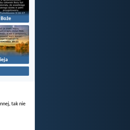
 Boże
ieja
nnej, tak nie