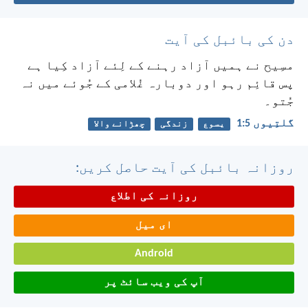
دن کی بائبل کی آیت
مسِیح نے ہمیں آزاد رہنے کے لِئے آزاد کِیا ہے
پس قائِم رہو اور دوبارہ غُلامی کے جُوئے میں نہ
جُتو۔
گلتِیوں 5:‏1
یسوع
زندگی
چھڑانے والا
روزانہ بائبل کی آیت حاصل کریں:
روزانہ کی اطلاع
ای میل
Android
آپ کی ویب سائٹ پر