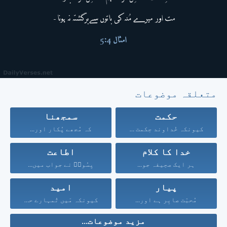
متعلقہ موضوعات
حکمت
سمجھنا
کیونکہ خُداوند حِکمت بخشتا...
کہ مُجھے پُکار اور...
خدا کا کلام
اطاعت
ہر ایک صحِیفہ جو...
یِسُوعؔ نے جواب میں...
پیار
امید
مُحبّت صابِر ہے اور...
کیونکہ مَیں تُمہارے حق...
مزید موضوعات...