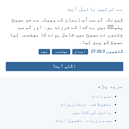
بے ترتیب بائبل آیت
کیونکہ تُم سب اُس اِیمان کے وسِیلہ سے جو مسِیح
یِسُوعؔ میں ہے خُدا کے فرزند ہو۔ اور تُم سب
جِتنوں نے مسِیح میں شامِل ہونے کا بپتِسمہ لِیا
مسِیح کو پہن لِیا۔
گلتِیوں 3:‏26-‏27
ایمان
بپتسمہ
بچے
اگلی آیت!
مزید پڑھ
عنوانات
محفوظ شدہ دستاویزات
بائبل کی کتابیں
سب سے زیادہ مقبول آیات