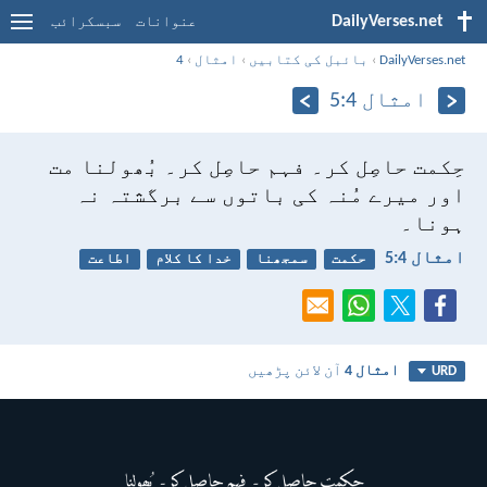
DailyVerses.net
عنوانات
سبسکرائب
DailyVerses.net
›
بائبل کی کتابیں
›
امثال
›
4
امثال 4:‏5
حِکمت حاصِل کر۔ فہم حاصِل کر۔ بُھولنا مت
اور میرے مُنہ کی باتوں سے برگشتہ نہ
ہونا۔
امثال 4:‏5
حکمت
سمجھنا
خدا کا کلام
اطاعت
امثال 4
آن لائن پڑھیں
URD