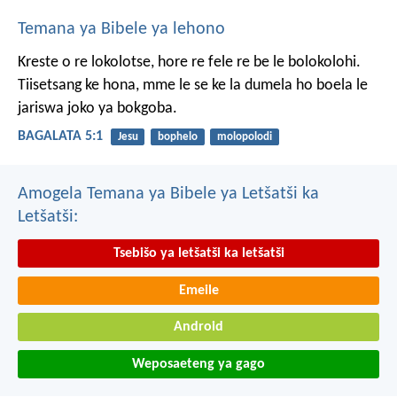
Temana ya Bibele ya lehono
Kreste o re lokolotse, hore re fele re be le bolokolohi.
Tiisetsang ke hona, mme le se ke la dumela ho boela le
jariswa joko ya bokgoba.
BAGALATA 5:1
Jesu
bophelo
molopolodi
Amogela Temana ya Bibele ya Letšatši ka
Letšatši:
Tsebišo ya letšatši ka letšatši
Emeile
Android
Weposaeteng ya gago