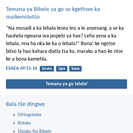
Temana ya Bibele ya go se kgethwe ka
maikemišetšo
“Na mosadi a ka lebala lesea
leo a le anyesang,
a se ka
hauhela ngwana
wa popelo ya hae?
Leha yena a ka
lebala,
nna ha nka ke ka o lebala!”
Bona! ke ngotse
bitso la hao
kahara diatla tsa ka,
marako a hao
ke ntse
ke a bona kamehla.
ESAEA 49:15-16
lerato
lapa
bana
Temana ya go latela!
Bala tše dingwe
Dihlogotaba
Boloka
Dipuku tša Bibele