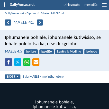
DailyVerses.net
Dihlogotaba
Ingwadiše
DailyVerses.net
›
Dipuku tša Bibele
›
MAELE
›
4
MAELE 4:5
Iphumanele bohlale,
iphumanele kutlwisiso,
se
lebale polelo tsa ka,
o se di kgelohe.
MAELE 4:5
bohlale
kwešišo
Lentšu la Modimo
boikobo
Bala
MAELE 4
mo inthaneteng
SSO89