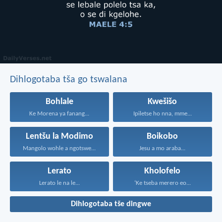
Dihlogotaba tša go tswalana
Bohlale
Kwešišo
Ke Morena ya fanang...
Ipiletse ho nna, mme...
Lentšu la Modimo
Boikobo
Mangolo wohle a ngotswe...
Jesu a mo araba...
Lerato
Kholofelo
Lerato le na le...
‘Ke tseba merero eo...
Dihlogotaba tše dingwe