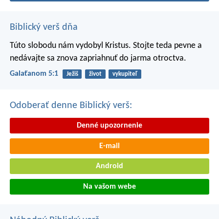
Biblický verš dňa
Túto slobodu nám vydobyl Kristus. Stojte teda pevne a
nedávajte sa znova zapriahnuť do jarma otroctva.
Galaťanom 5:1
Ježiš
život
vykupiteľ
Odoberať denne Biblický verš:
Denné upozornenie
E-mail
Android
Na vašom webe