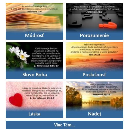
Múdrosť
Porozumenie
Slovo Boha
Poslušnosť
Láska
Nádej
Viac Tém...