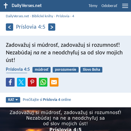
DailyVerses.net
Témy
Odoberať
DailyVerses.net
›
Biblické knihy
›
Príslovia
›
4
Príslovia 4:5
Zadovažuj si múdrosť, zadovažuj si rozumnosť!
Nezabúdaj
na ne
a neodchyľuj sa od slov mojich
úst!
Príslovia 4:5
múdrosť
porozumenie
Slovo Boha
poslušnosť
Prečítajte si
Príslovia 4
online
KAT