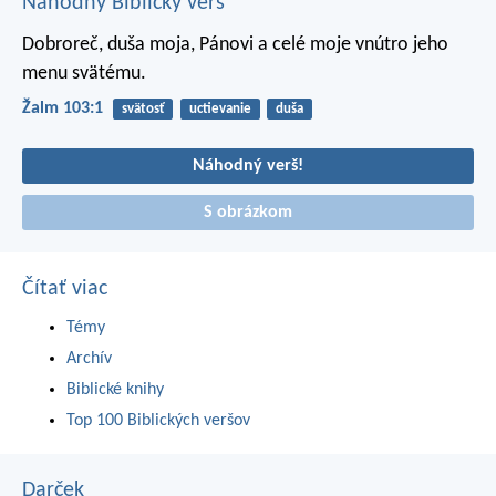
Náhodný Biblický verš
Dobroreč, duša moja, Pánovi
a celé moje vnútro jeho
menu svätému.
Žalm 103:1
svätosť
uctievanie
duša
Náhodný verš!
S obrázkom
Čítať viac
Témy
Archív
Biblické knihy
Top 100 Biblických veršov
Darček