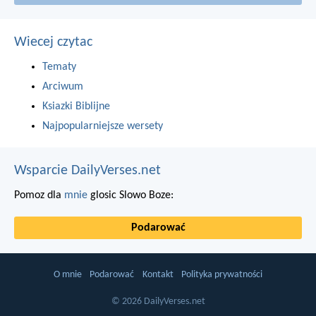
Wiecej czytac
Tematy
Arciwum
Ksiazki Biblijne
Najpopularniejsze wersety
Wsparcie DailyVerses.net
Pomoz dla
mnie
glosic Slowo Boze:
Podarować
O mnie
Podarować
Kontakt
Polityka prywatności
© 2026 DailyVerses.net