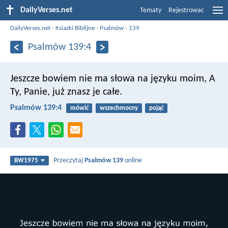
DailyVerses.net
Tematy
Rejestrowac
DailyVerses.net
›
Ksiazki Biblijne
›
Psalmów
›
139
Psalmów 139:4
Jeszcze bowiem nie ma słowa na języku moim,
A
Ty, Panie, już znasz je całe.
Psalmów 139:4
mówić
wszechmocny
pojąć
Przeczytaj
Psalmów 139
online
BW1975