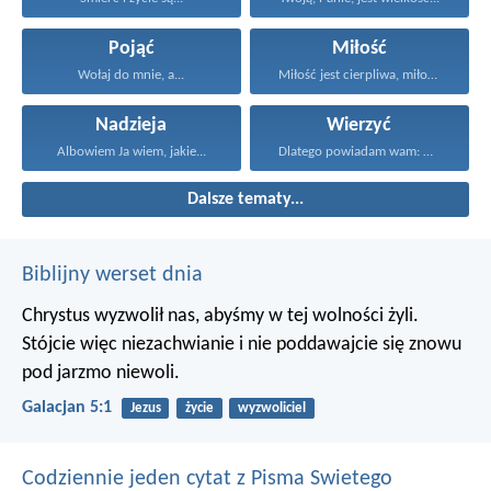
Pojąć
Miłość
Wołaj do mnie, a...
Miłość jest cierpliwa, miłość...
Nadzieja
Wierzyć
Albowiem Ja wiem, jakie...
Dlatego powiadam wam: Wszystko...
Dalsze tematy...
Biblijny werset dnia
Chrystus wyzwolił nas, abyśmy w tej wolności żyli.
Stójcie więc niezachwianie i nie poddawajcie się znowu
pod jarzmo niewoli.
Galacjan 5:1
Jezus
życie
wyzwoliciel
Codziennie jeden cytat z Pisma Swietego