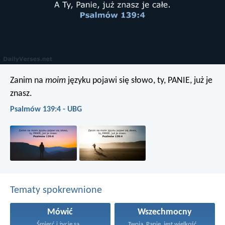
Zanim na
moim
języku pojawi się słowo,
ty, PANIE, już je
znasz.
Psalmów 139:4 - UBG
Tematy spokrewnione
Mówić
Wszechmocny
Śmierć i życie są...
Twoją, Panie, jest wielkość...