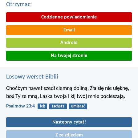
Otrzymac:
Codzienne powiadomienie
Email
Android
Na twojej stronie
Losowy werset Biblii
Choćbym nawet szedł ciemną doliną,
Zła się nie ulęknę,
boś Ty ze mną,
Laska twoja i kij twój mnie pocieszają.
Psalmów 23:4
lęk
zachęta
umierać
Nastepny cytat!
Z ze zdjeciem