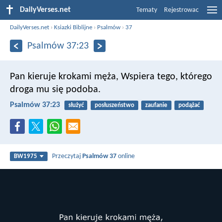
DailyVerses.net
Tematy
Rejestrowac
DailyVerses.net
›
Ksiazki Biblijne
›
Psalmów
›
37
Psalmów 37:23
Pan kieruje krokami męża,
Wspiera tego, którego
droga mu się podoba.
Psalmów 37:23
służyć
posłuszeństwo
zaufanie
podążać
Przeczytaj
Psalmów 37
online
BW1975