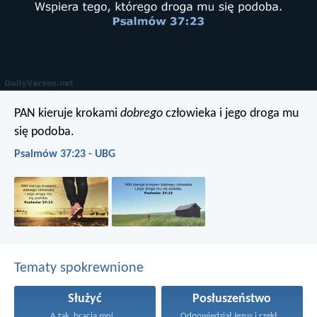
PAN kieruje krokami
dobrego
człowieka
i jego droga mu
się podoba.
Psalmów 37:23 - UBG
Tematy spokrewnione
Służyć
Posłuszeństwo
A tak, bracia moi...
Odpowiedział Jezus i rzekł...