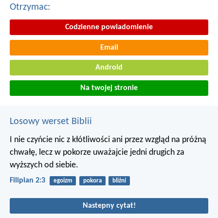
Otrzymac:
Codzienne powiadomienie
Email
Android
Na twojej stronie
Losowy werset Biblii
I nie czyńcie nic z kłótliwości ani przez wzgląd na próżną
chwałę, lecz w pokorze uważajcie jedni drugich za
wyższych od siebie.
Filipian 2:3
egoizm
pokora
bliźni
Nastepny cytat!