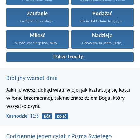
Zaufanie
Podążać
Zaufaj Panu z całego...
Idźcie dokładnie drogą, jaką...
Miłość
Nadzieja
Miłość jest cierpliwa, miłość...
Albowiem Ja wiem, jakie...
Dalsze tematy...
Biblijny werset dnia
Jak nie wiesz, dokąd wiatr wieje,
jak kształtują się kości
w łonie brzemiennej,
tak nie znasz dzieła Boga, który
wszystko czyni.
Kaznodziei 11:5
Bóg
pojąć
Codziennie jeden cytat z Pisma Swietego