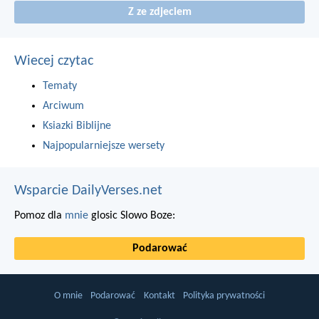
Z ze zdjeciem
Wiecej czytac
Tematy
Arciwum
Ksiazki Biblijne
Najpopularniejsze wersety
Wsparcie DailyVerses.net
Pomoz dla
mnie
glosic Slowo Boze:
Podarować
O mnie
Podarować
Kontakt
Polityka prywatności