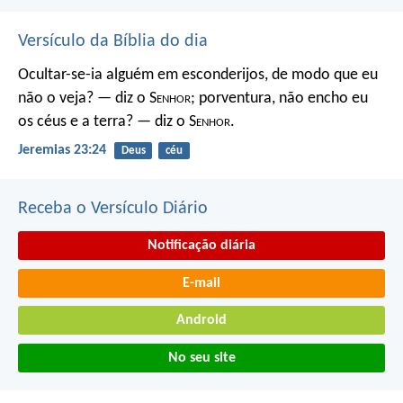
Versículo da Bíblia do dia
Ocultar-se-ia alguém em esconderijos, de modo que eu
não o veja? — diz o S
enhor
; porventura, não encho eu
os céus e a terra? — diz o S
enhor
.
Jeremias 23:24
Deus
céu
Receba o Versículo Diário
Notificação diária
E-mail
Android
No seu site