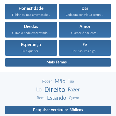
Honestidade
Dar
Filhinhos, não amemos de...
Cada um contribua segundo...
Dívidas
Amor
O ímpio pede emprestado...
O amor é paciente...
Esperança
Fé
Eu é que sei...
Por isso, vos digo...
Mais Temas...
Mão
Poder
Tua
Direito
Lo
Fazer
Estando
Bem
Quem
Pesquisar versículos Bíblicos