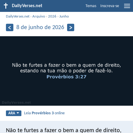
DailyVerses.net
Temas
Inscreva-se
DailyVerses.net
›
Arquivo
›
2026
›
Junho
8 de junho de 2026
Leia
Provérbios 3
online
ARA
Não te furtes a fazer o bem a quem de direito,