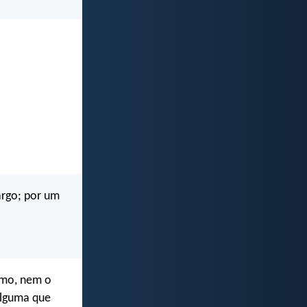
argo; por um
imo, nem o
alguma que