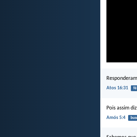
Responderam-l
Atos 16:31
fé
Pois assim diz
Amós 5:4
bus