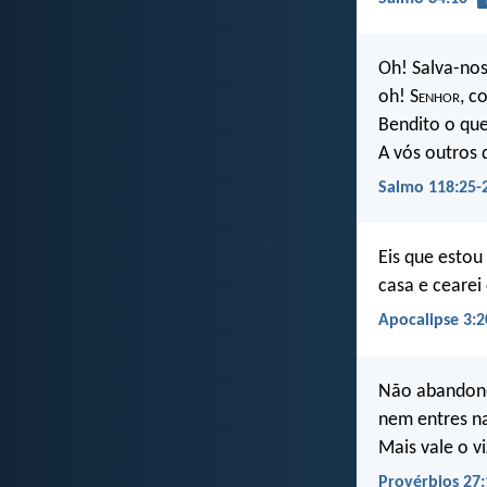
Oh! Salva-nos
oh! S
enhor
, c
Bendito o qu
A vós outros 
Salmo 118:25-
Eis que estou
casa e cearei
Apocalipse 3:2
Não abandone
nem entres na
Mais vale o v
Provérbios 27: