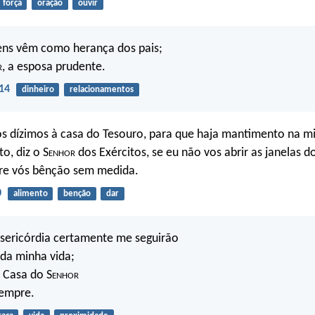
força
oração
ouvir
bens vêm como herança dos pais;
r
, a esposa prudente.
14
dinheiro
relacionamentos
os dízimos à casa do Tesouro, para que haja mantimento na m
o, diz o S
enhor
dos Exércitos, se eu não vos abrir as janelas d
re vós bênção sem medida.
0
alimento
benção
dar
sericórdia certamente me seguirão
 da minha vida;
a Casa do S
enhor
sempre.