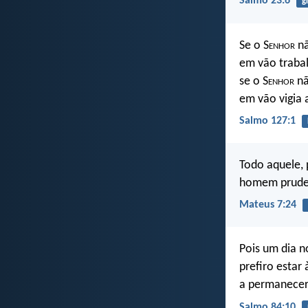
Salmo 23:6
g
Se o S
enhor
nã
em vão traba
se o S
enhor
nã
em vão vigia 
Salmo 127:1
Todo aquele, 
homem pruden
Mateus 7:24
Pois um dia no
prefiro estar
a permanecer
Salmo 84:10