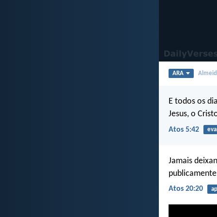
ARA
Almeida
E todos os di
Jesus, o Crist
Atos 5:42
eva
Jamais deixan
publicamente
Atos 20:20
a