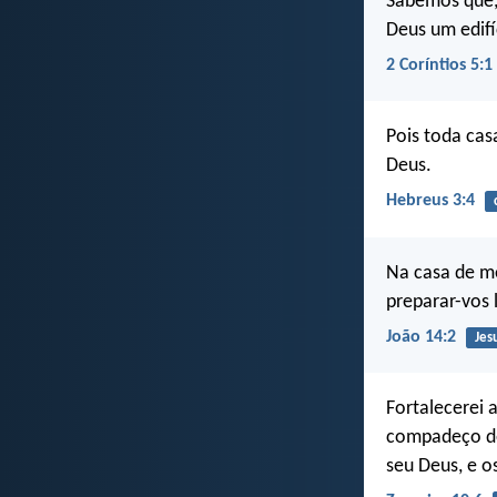
Sabemos que, 
Deus um edifí
2 Coríntios 5:1
Pois toda cas
Deus.
Hebreus 3:4
Na casa de me
preparar-vos 
João 14:2
Jes
Fortalecerei a
compadeço del
seu Deus, e os