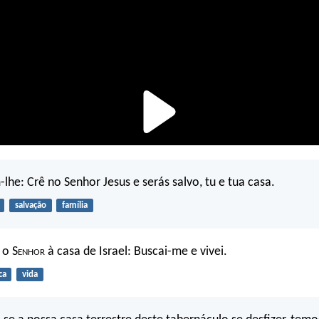
he: Crê no Senhor Jesus e serás salvo, tu e tua casa.
salvação
família
 o S
enhor
à casa de Israel: Buscai-me e vivei.
ca
vida