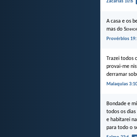
Zacarias 10:6
A casa e os 
mas do S
enho
Provérbios 19:
Trazei todos 
provai-me nist
derramar sob
Malaquias 3:1
Bondade e mi
todos os dias
e habitarei n
para todo o 