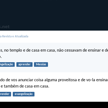
 Revista e Atualizada
as, no templo e de casa em casa, não cessavam de ensinar e d
o.
ngelização
aprender
Messias
do de vos anunciar coisa alguma proveitosa e de vo-la ensina
 e também de casa em casa.
prender
evangelização