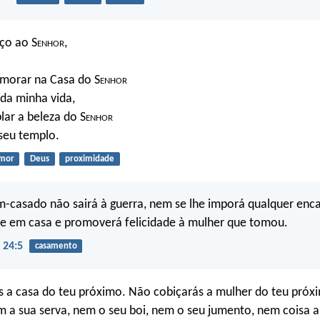
ço ao S
enhor
,
 morar na Casa do S
enhor
 da minha vida,
ar a beleza do S
enhor
seu templo.
mor
Deus
proximidade
casado não sairá à guerra, nem se lhe imporá qualquer enc
vre em casa e promoverá felicidade à mulher que tomou.
 24:5
casamento
 a casa do teu próximo. Não cobiçarás a mulher do teu próx
m a sua serva, nem o seu boi, nem o seu jumento, nem coisa 