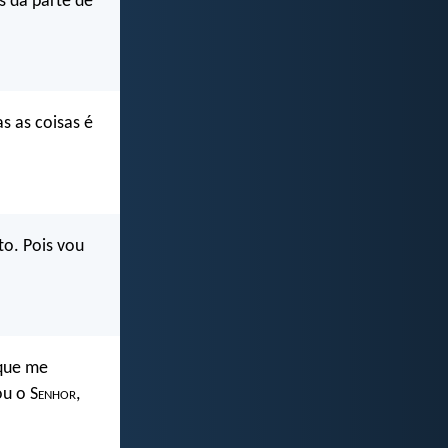
s da parte de
s as coisas é
to. Pois vou
rque me
ou o S
enhor
,