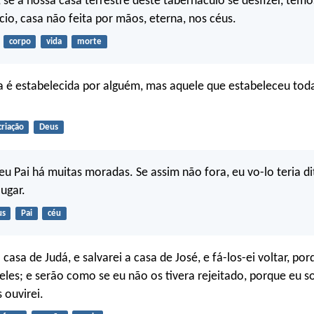
se a nossa casa terrestre deste tabernáculo se desfizer, temo
cio, casa não feita por mãos, eterna, nos céus.
corpo
vida
morte
a é estabelecida por alguém, mas aquele que estabeleceu toda
criação
Deus
u Pai há muitas moradas. Se assim não fora, eu vo-lo teria di
lugar.
us
Pai
céu
 casa de Judá, e salvarei a casa de José, e fá-los-ei voltar, po
es; e serão como se eu não os tivera rejeitado, porque eu s
 ouvirei.