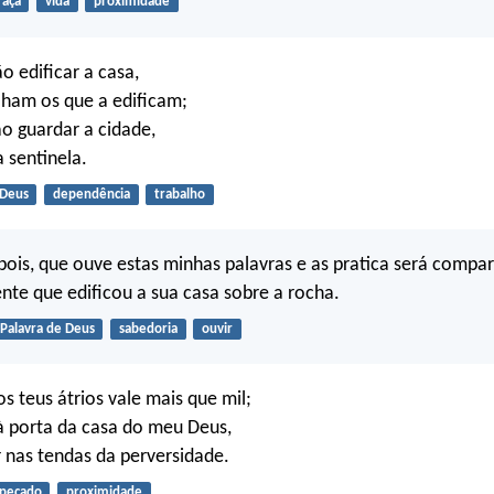
raça
vida
proximidade
o edificar a casa,
lham os que a edificam;
o guardar a cidade,
a sentinela.
Deus
dependência
trabalho
pois, que ouve estas minhas palavras e as pratica será comp
te que edificou a sua casa sobre a rocha.
Palavra de Deus
sabedoria
ouvir
s teus átrios vale mais que mil;
 à porta da casa do meu Deus,
 nas tendas da perversidade.
pecado
proximidade