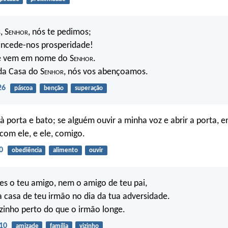
, S
enhor
, nós te pedimos;
oncede-nos prosperidade!
e vem em nome do S
enhor
.
da Casa do S
enhor
, nós vos abençoamos.
26
páscoa
benção
superação
 à porta e bato; se alguém ouvir a minha voz e abrir a porta, e
 com ele, e ele, comigo.
0
obediência
alimento
ouvir
s o teu amigo, nem o amigo de teu pai,
 casa de teu irmão no dia da tua adversidade.
izinho perto do que o irmão longe.
10
amizade
família
vizinho