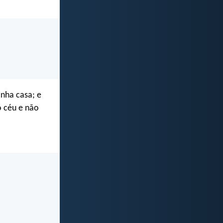
inha casa; e
o céu e não