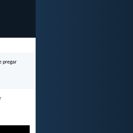
e pregar
r