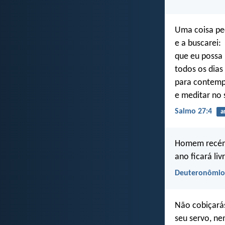
Uma coisa pe
e a buscarei:
que eu possa
todos os dias
para contempl
e meditar no 
Salmo 27:4
a
Homem recém-
ano ficará li
Deuteronômio
Não cobiçarás
seu servo, ne