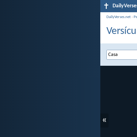
DailyVerse
DailyVerses.net
›
P
Versícu
«