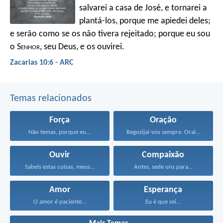
salvarei a casa de José,
e tornarei a
plantá-los,
porque me apiedei deles;
e serão como se os não tivera rejeitado;
porque eu sou
o S
enhor
, seu Deus,
e os ouvirei.
Zacarias 10:6 - ARC
Temas relacionados
Força
Oração
Não temas, porque eu...
Regozijai-vos sempre. Orai sem...
Ouvir
Compaixão
Sabeis estas coisas, meus...
Antes, sede uns para...
Amor
Esperança
O amor é paciente...
Eu é que sei...