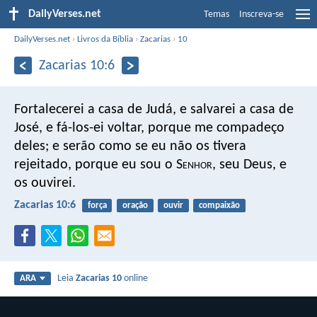
DailyVerses.net
Temas
Inscreva-se
DailyVerses.net
›
Livros da Bíblia
›
Zacarias
›
10
Zacarias 10:6
Fortalecerei a casa de Judá, e salvarei a casa de
José, e fá-los-ei voltar, porque me compadeço
deles; e serão como se eu não os tivera
rejeitado, porque eu sou o S
enhor
, seu Deus, e
os ouvirei.
Zacarias 10:6
força
oração
ouvir
compaixão
Leia
Zacarias 10
online
ARA