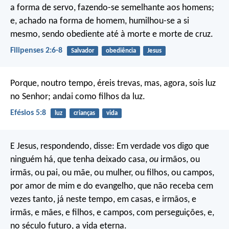
a forma de servo, fazendo-se semelhante aos homens;
e, achado na forma de homem, humilhou-se a si
mesmo, sendo obediente até à morte e morte de cruz.
Filipenses 2:6-8
Salvador
obediência
Jesus
Porque, noutro tempo, éreis trevas, mas, agora, sois luz
no Senhor; andai como filhos da luz.
Efésios 5:8
luz
crianças
vida
E Jesus, respondendo, disse: Em verdade vos digo que
ninguém há, que tenha deixado casa,
ou
irmãos, ou
irmãs, ou pai, ou mãe, ou mulher, ou filhos, ou campos,
por amor de mim e do evangelho, que não receba cem
vezes tanto, já neste tempo, em casas, e irmãos, e
irmãs, e mães, e filhos, e campos, com perseguições, e,
no século futuro, a vida eterna.