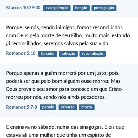
Marcos 10:29-30
evangelização
benção
perseguição
Porque, se nós, sendo inimigos, fomos reconciliados
com Deus pela morte de seu Filho, muito mais, estando
já
reconciliados, seremos salvos pela sua vida.
Romanos 5:10
Salvador
salvação
reconciliação
Porque apenas alguém morrerá por um justo; pois
poderá ser que pelo bom alguém ouse morrer. Mas
Deus prova o seu amor para conosco em que Cristo
morreu por nós, sendo nós ainda pecadores.
Romanos 5:7-8
pecado
salvação
morte
E ensinava no sábado, numa das sinagogas. E eis que
estava ali uma mulher que tinha
um
espírito de