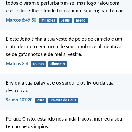
todos o viram e perturbaram-se; mas logo falou com
eles e disse-lhes: Tende bom ânimo, sou eu; não temais.
Marcos 6:49-50
milagres
Jesus
medo
E este João tinha a sua veste de pelos de camelo e
um
cinto de couro em torno de seus lombos e alimentava-
se de gafanhotos e de mel silvestre.
Mateus 3:4
roupas
alimento
Enviou a sua palavra, e os sarou,
e os livrou da sua
destruição.
Salmo 107:20
cura
Palavra de Deus
Porque Cristo, estando nós ainda fracos, morreu a seu
tempo pelos ímpios.