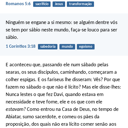
Romanos 5:6
sacrifício
Jesus
transformação
Ninguém se engane a si mesmo: se alguém dentre vós
se tem por sábio neste mundo, faça-se louco para ser
sábio.
1 Coríntios 3:18
sabedoria
mundo
egoísmo
E aconteceu que, passando ele n
um
sábado pelas
searas, os seus discípulos, caminhando, começaram a
colher espigas. E os fariseus lhe disseram: Vês? Por que
fazem no sábado o que não é lícito? Mas ele disse-lhes:
Nunca lestes o que fez Davi, quando estava em
necessidade e teve fome, ele e os que com ele
estavam?
Como entrou na Casa de Deus, no tempo de
Abiatar, sumo sacerdote, e comeu os pães da
proposição, dos quais não era lícito comer senão aos