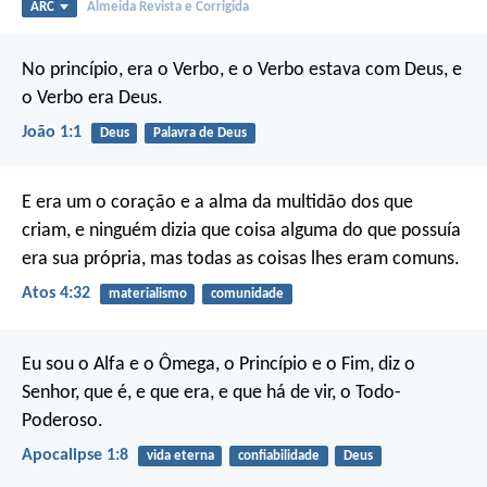
ARC
Almeida Revista e Corrigida
No princípio, era o Verbo, e o Verbo estava com Deus, e
o Verbo era Deus.
João 1:1
Deus
Palavra de Deus
E era um o coração e a alma da multidão dos que
criam, e ninguém dizia que coisa alguma do que possuía
era sua própria, mas todas as coisas lhes eram comuns.
Atos 4:32
materialismo
comunidade
Eu sou o Alfa e o Ômega, o Princípio e o Fim, diz o
Senhor, que é, e que era, e que há de vir, o Todo-
Poderoso.
Apocalipse 1:8
vida eterna
confiabilidade
Deus