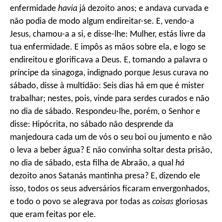
enfermidade
havia
já dezoito anos; e andava curvada e
não podia de modo algum endireitar-se. E, vendo-a
Jesus, chamou-a a si, e disse-lhe: Mulher, estás livre da
tua enfermidade. E impôs as mãos sobre ela, e logo se
endireitou e glorificava a Deus. E, tomando a palavra o
príncipe da sinagoga, indignado porque Jesus curava no
sábado, disse à multidão: Seis dias há em que é mister
trabalhar; nestes, pois, vinde para serdes curados e não
no dia de sábado. Respondeu-lhe, porém, o Senhor e
disse: Hipócrita, no sábado não desprende da
manjedoura cada um de vós o seu boi ou jumento e não
o leva a beber água? E não convinha soltar desta prisão,
no dia de sábado, esta filha de Abraão, a qual
há
dezoito anos Satanás mantinha presa? E, dizendo ele
isso, todos os seus adversários ficaram envergonhados,
e todo o povo se alegrava por todas as
coisas
gloriosas
que eram feitas por ele.