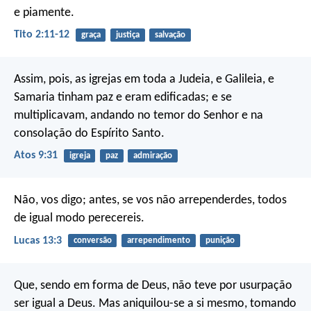
e piamente.
Tito 2:11-12
graça
justiça
salvação
Assim, pois, as igrejas em toda a Judeia, e Galileia, e
Samaria tinham paz e eram edificadas; e se
multiplicavam, andando no temor do Senhor e na
consolação do Espírito Santo.
Atos 9:31
igreja
paz
admiração
Não, vos digo; antes, se vos não arrependerdes, todos
de igual modo perecereis.
Lucas 13:3
conversão
arrependimento
punição
Que, sendo em forma de Deus, não teve por usurpação
ser igual a Deus. Mas aniquilou-se a si mesmo, tomando