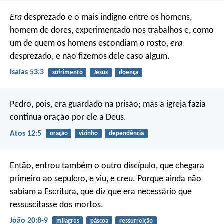
Era
desprezado e o mais indigno entre os homens,
homem de dores, experimentado nos trabalhos
e, como
um de quem os homens escondiam o rosto,
era
desprezado, e não fizemos dele caso algum.
Isaías 53:3
sofrimento
Jesus
doença
Pedro, pois, era guardado na prisão; mas a igreja fazia
contínua oração por ele a Deus.
Atos 12:5
oração
vizinho
dependência
Então, entrou também o outro discípulo, que chegara
primeiro ao sepulcro, e viu, e creu. Porque ainda não
sabiam a Escritura, que diz que era necessário que
ressuscitasse dos mortos.
João 20:8-9
milagres
páscoa
ressurreição