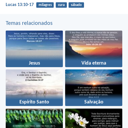
Lucas 13:10-17
milagres
cura
sábado
Temas relacionados
Jesus
Vida eterna
Espírito Santo
Salvação