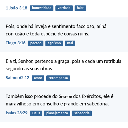
1 João 3:18
honestidade
verdade
falar
Pois, onde há inveja e sentimento faccioso, aí há
confusão e toda espécie de coisas ruins.
Tiago 3:16
pecado
egoísmo
mal
E a ti, Senhor, pertence a graça,
pois a cada um retribuis
segundo as suas obras.
Salmo 62:12
amor
recompensa
Também isso procede do S
enhor
dos Exércitos; ele é
maravilhoso em conselho e grande em sabedoria.
Isaías 28:29
Deus
planejamento
sabedoria