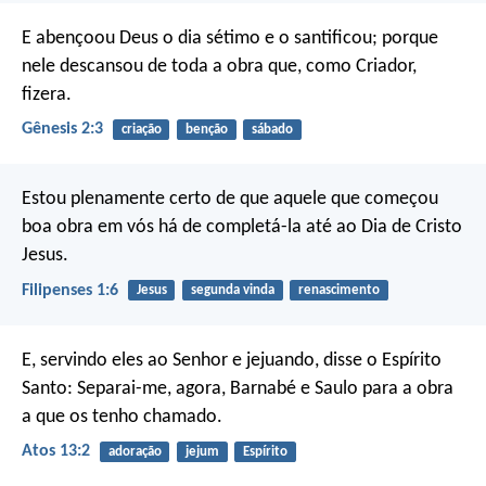
E abençoou Deus o dia sétimo e o santificou; porque
nele descansou de toda a obra que, como Criador,
fizera.
Gênesis 2:3
criação
benção
sábado
Estou plenamente certo de que aquele que começou
boa obra em vós há de completá-la até ao Dia de Cristo
Jesus.
Filipenses 1:6
Jesus
segunda vinda
renascimento
E, servindo eles ao Senhor e jejuando, disse o Espírito
Santo: Separai-me, agora, Barnabé e Saulo para a obra
a que os tenho chamado.
Atos 13:2
adoração
jejum
Espírito