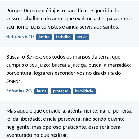
Porque Deus não é injusto para ficar esquecido do
vosso trabalho e do amor que evidenciastes para com o
seu nome, pois servistes e ainda servis aos santos.
Hebreus 6:10
justiça
trabalho
servir
Buscai o S
enhor
, vós todos os mansos da terra, que
cumpris o seu juízo; buscai a justiça, buscai a mansidão;
porventura, lograreis esconder-vos no dia da ira do
S
enhor
.
Sofonias 2:3
busca
proteção
humildade
Mas aquele que considera, atentamente, na lei perfeita,
lei da liberdade, e nela persevera, não sendo ouvinte
negligente, mas operoso praticante, esse será bem-
aventurado no que realizar.