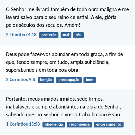
O Senhor me livrará também de toda obra maligna e me
levará salvo para o seu reino celestial. A ele, glória
pelos séculos dos séculos. Amém!
2 Timóteo 4:18
proteção
mal
céu
Deus pode fazer-vos abundar em toda graça, a fim de
que, tendo sempre, em tudo, ampla suficiência,
superabundeis em toda boa obra.
2 Coríntios 9:8
benção
preocupação
bem
Portanto, meus amados irmãos, sede firmes,
inabaláveis e sempre abundantes na obra do Senhor,
sabendo que, no Senhor, o vosso trabalho não é vão.
1 Coríntios 15:58
obediência
recompensa
encorajamento