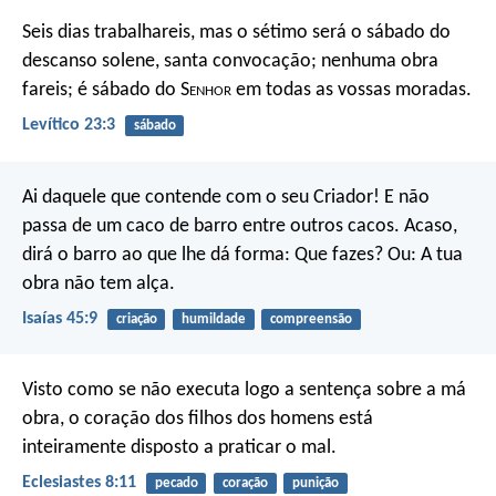
Seis dias trabalhareis, mas o sétimo será o sábado do
descanso solene, santa convocação; nenhuma obra
fareis; é sábado do S
enhor
em todas as vossas moradas.
Levítico 23:3
sábado
Ai daquele que contende com o seu Criador! E não
passa de um caco de barro entre outros cacos. Acaso,
dirá o barro ao que lhe dá forma: Que fazes? Ou: A tua
obra não tem alça.
Isaías 45:9
criação
humildade
compreensão
Visto como se não executa logo a sentença sobre a má
obra, o coração dos filhos dos homens está
inteiramente disposto a praticar o mal.
Eclesiastes 8:11
pecado
coração
punição