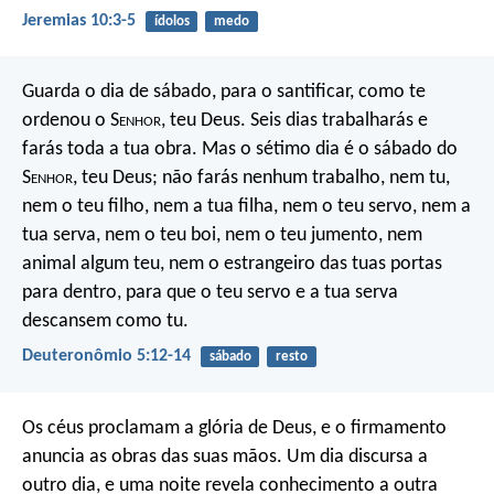
Jeremias 10:3-5
ídolos
medo
Guarda o dia de sábado, para o santificar, como te
ordenou o S
enhor
, teu Deus. Seis dias trabalharás e
farás toda a tua obra. Mas o sétimo dia é o sábado do
S
enhor
, teu Deus; não farás nenhum trabalho, nem tu,
nem o teu filho, nem a tua filha, nem o teu servo, nem a
tua serva, nem o teu boi, nem o teu jumento, nem
animal algum teu, nem o estrangeiro das tuas portas
para dentro, para que o teu servo e a tua serva
descansem como tu.
Deuteronômio 5:12-14
sábado
resto
Os céus proclamam a glória de Deus,
e o firmamento
anuncia as obras das suas mãos.
Um dia discursa a
outro dia,
e uma noite revela conhecimento a outra