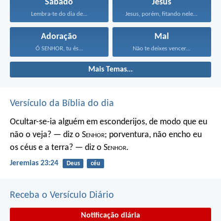
Sábado
Jesus
Lembra-te do dia de...
Jesus, porém, fitando neles...
Adoração
Mal
Ó SENHOR, tu és...
Não te deixes vencer...
Mais Temas...
Versículo da Bíblia do dia
Ocultar-se-ia alguém em esconderijos, de modo que eu
não o veja? — diz o S
enhor
; porventura, não encho eu
os céus e a terra? — diz o S
enhor
.
Jeremias 23:24
Deus
céu
Receba o Versículo Diário
Notificação diária