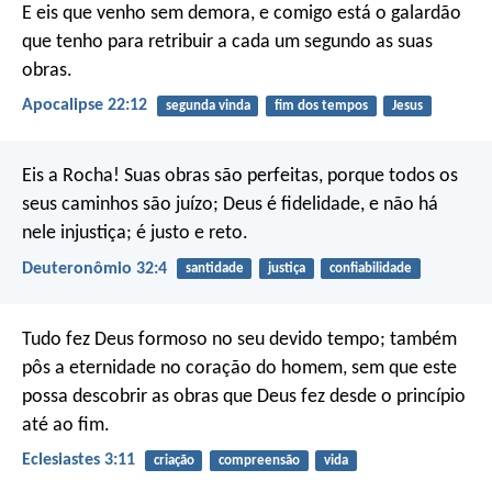
E eis que venho sem demora, e comigo está o galardão
que tenho para retribuir a cada um segundo as suas
obras.
Apocalipse 22:12
segunda vinda
fim dos tempos
Jesus
Eis a Rocha! Suas obras são perfeitas,
porque todos os
seus caminhos são juízo;
Deus é fidelidade, e não há
nele injustiça;
é justo e reto.
Deuteronômio 32:4
santidade
justiça
confiabilidade
Tudo fez Deus formoso no seu devido tempo; também
pôs a eternidade no coração do homem, sem que este
possa descobrir as obras que Deus fez desde o princípio
até ao fim.
Eclesiastes 3:11
criação
compreensão
vida