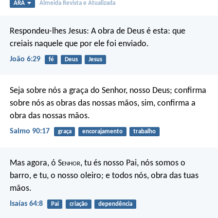
ARA
Almeida Revista e Atualizada
Respondeu-lhes Jesus: A obra de Deus é esta: que
creiais naquele que por ele foi enviado.
João 6:29
fé
Deus
Jesus
Seja sobre nós a graça do Senhor, nosso Deus;
confirma
sobre nós as obras das nossas mãos,
sim, confirma a
obra das nossas mãos.
Salmo 90:17
graça
encorajamento
trabalho
Mas agora, ó S
enhor
, tu és nosso Pai, nós somos o
barro, e tu, o nosso oleiro; e todos nós, obra das tuas
mãos.
Isaías 64:8
Pai
criação
dependência