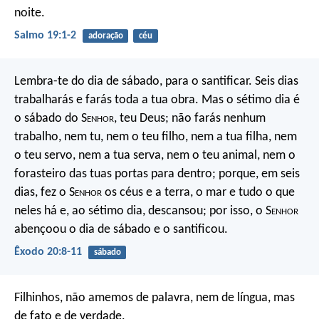
noite.
Salmo 19:1-2
adoração
céu
Lembra-te do dia de sábado, para o santificar. Seis dias
trabalharás e farás toda a tua obra. Mas o sétimo dia é
o sábado do S
enhor
, teu Deus; não farás nenhum
trabalho, nem tu, nem o teu filho, nem a tua filha, nem
o teu servo, nem a tua serva, nem o teu animal, nem o
forasteiro das tuas portas para dentro; porque, em seis
dias, fez o S
enhor
os céus e a terra, o mar e tudo o que
neles há e, ao sétimo dia, descansou; por isso, o S
enhor
abençoou o dia de sábado e o santificou.
Êxodo 20:8-11
sábado
Filhinhos, não amemos de palavra, nem de língua, mas
de fato e de verdade.