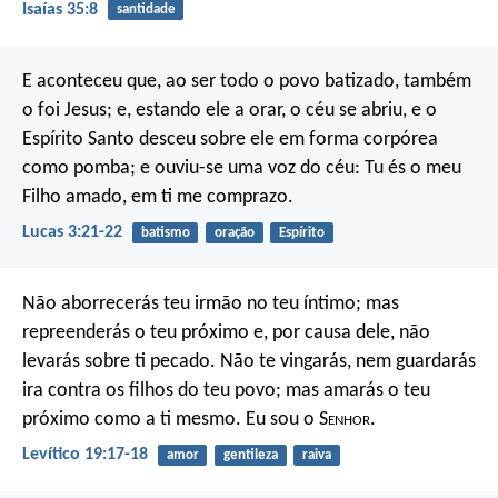
Isaías 35:8
santidade
E aconteceu que, ao ser todo o povo batizado, também
o foi Jesus; e, estando ele a orar, o céu se abriu, e o
Espírito Santo desceu sobre ele em forma corpórea
como pomba; e ouviu-se uma voz do céu: Tu és o meu
Filho amado, em ti me comprazo.
Lucas 3:21-22
batismo
oração
Espírito
Não aborrecerás teu irmão no teu íntimo; mas
repreenderás o teu próximo e, por causa dele, não
levarás sobre ti pecado. Não te vingarás, nem guardarás
ira contra os filhos do teu povo; mas amarás o teu
próximo como a ti mesmo. Eu sou o S
enhor
.
Levítico 19:17-18
amor
gentileza
raiva