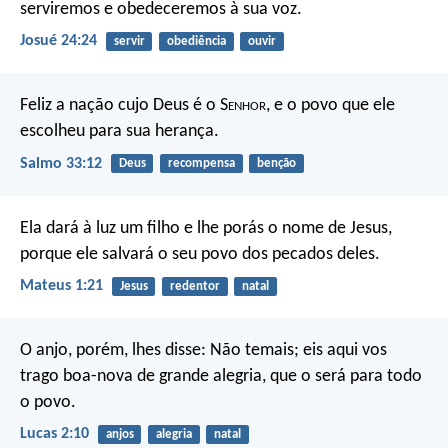
serviremos e obedeceremos à sua voz.
Josué 24:24
servir
obediência
ouvir
Feliz a nação cujo Deus é o S
enhor
,
e o povo que ele
escolheu para sua herança.
Salmo 33:12
Deus
recompensa
benção
Ela dará à luz um filho e lhe porás o nome de Jesus,
porque ele salvará o seu povo dos pecados deles.
Mateus 1:21
Jesus
redentor
natal
O anjo, porém, lhes disse: Não temais; eis aqui vos
trago boa-nova de grande alegria, que o será para todo
o povo.
Lucas 2:10
anjos
alegria
natal