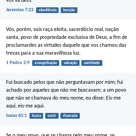
vos vá bem.
Jeremias 7:23
obediência
benção
Vós, porém, sois raça eleita, sacerdócio real, nação
santa, povo de propriedade exclusiva de Deus, a fim de
proclamardes as virtudes daquele que vos chamou das
trevas para a sua maravilhosa luz.
1 Pedro 2:9
evangelização
salvação
santidade
Fui buscado pelos que não perguntavam por mim; fui
achado por aqueles que não me buscavam; a um povo
que não se chamava do meu nome, eu disse: Eis-me
aqui, eis-me aqui.
Isaías 65:1
busca
ouvir
chamada
Se o meu povo, que se chama pelo meu nome, se