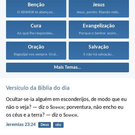
Benção
Jesus
O SENHOR te abençoe...
Jesus, porém, fitando neles...
Cura
Evangelização
Ao que lhe respondeu...
Porque o Senhor assim...
Oração
Salvação
Regozijai-vos sempre. Orai sem...
E não há salvação...
Mais Temas...
Versículo da Bíblia do dia
Ocultar-se-ia alguém em esconderijos, de modo que eu
não o veja? — diz o S
enhor
; porventura, não encho eu
os céus e a terra? — diz o S
enhor
.
Jeremias 23:24
Deus
céu