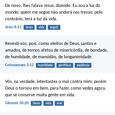
De novo, lhes falava Jesus, dizendo: Eu sou a luz do
mundo; quem me segue não andará nas trevas; pelo
contrário, terá a luz da vida.
João 8:12
Jesus
vida
seguir
Revesti-vos, pois, como eleitos de Deus, santos e
amados, de ternos afetos de misericórdia, de bondade,
de humildade, de mansidão, de longanimidade.
Colossenses 3:12
humildade
gentileza
paciência
Vós, na verdade, intentastes o mal contra mim; porém
Deus o tornou em bem, para fazer, como vedes agora,
que se conserve muita gente em vida.
Gênesis 50:20
Deus
vida
mal