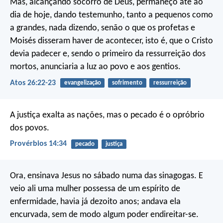
Mas, alcançando socorro de Deus, permaneço até ao
dia de hoje, dando testemunho, tanto a pequenos como
a grandes, nada dizendo, senão o que os profetas e
Moisés disseram haver de acontecer, isto é, que o Cristo
devia padecer e, sendo o primeiro da ressurreição dos
mortos, anunciaria a luz ao povo e aos gentios.
Atos 26:22-23
evangelização
sofrimento
ressurreição
A justiça exalta as nações,
mas o pecado é o opróbrio
dos povos.
Provérbios 14:34
pecado
justiça
Ora, ensinava Jesus no sábado numa das sinagogas. E
veio ali uma mulher possessa de um espírito de
enfermidade, havia já dezoito anos; andava ela
encurvada, sem de modo algum poder endireitar-se.