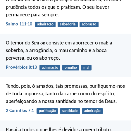
prudência todos os que o praticam.
O seu louvor
permanece para sempre.
Salmo 111:10
admiração
sabedoria
adoração
O temor do S
enhor
consiste em aborrecer o mal;
a
soberba, a arrogância, o mau caminho
e a boca
perversa, eu os aborreço.
Provérbios 8:13
admiração
orgulho
mal
Tendo, pois, ó amados, tais promessas, purifiquemo-nos
de toda impureza, tanto da carne como do espírito,
aperfeiçoando a nossa santidade no temor de Deus.
2 Coríntios 7:1
purificação
santidade
admiração
Pagai a todos o que lhes é devido: a quem tributo,