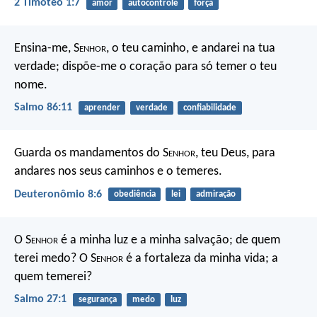
2 Timóteo 1:7
amor
autocontrole
força
Ensina-me, S
enhor
, o teu caminho,
e andarei na tua
verdade;
dispõe-me o coração para só temer o teu
nome.
Salmo 86:11
aprender
verdade
confiabilidade
Guarda os mandamentos do S
enhor
, teu Deus, para
andares nos seus caminhos e o temeres.
Deuteronômio 8:6
obediência
lei
admiração
O S
enhor
é a minha luz e a minha salvação;
de quem
terei medo?
O S
enhor
é a fortaleza da minha vida;
a
quem temerei?
Salmo 27:1
segurança
medo
luz