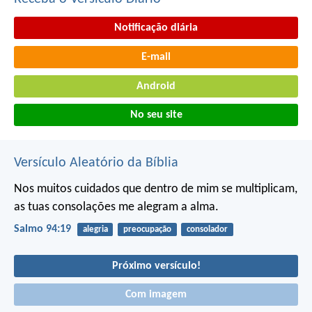
Notificação diária
E-mail
Android
No seu site
Versículo Aleatório da Bíblia
Nos muitos cuidados que dentro de mim se multiplicam,
as tuas consolações me alegram a alma.
Salmo 94:19
alegria
preocupação
consolador
Próximo versículo!
Com imagem