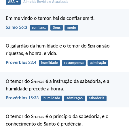
ARA
Almeida Revista e Atualizada
Em me vindo o temor,
hei de confiar em ti.
Salmo 56:3
confiança
Deus
medo
O galardão da humildade e o temor do S
enhor
são
riquezas, e honra, e vida.
Provérbios 22:4
humildade
recompensa
admiração
O temor do S
enhor
é a instrução da sabedoria,
e a
humildade precede a honra.
Provérbios 15:33
humildade
admiração
sabedoria
O temor do S
enhor
é o princípio da sabedoria,
e o
conhecimento do Santo é prudência.