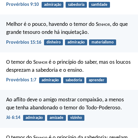
Provérbios 9:10
admiração
sabedoria
santidade
Melhor é o pouco, havendo o temor do S
enhor
,
do que
grande tesouro onde há inquietação.
Provérbios 15:16
dinheiro
admiração
materialismo
O temor do S
enhor
é o princípio do saber,
mas os loucos
desprezam a sabedoria e o ensino.
Provérbios 1:7
admiração
sabedoria
aprender
Ao aflito deve o amigo mostrar compaixão,
a menos
que tenha abandonado o temor do Todo-Poderoso.
Jó 6:14
admiração
amizade
vizinho
O temor do S
enhor
é o princípio da sabedoria;
revelam