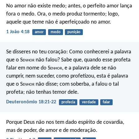
No amor não existe medo; antes, o perfeito amor lança
fora o medo. Ora, o medo produz tormento; logo,
aquele que teme não é aperfeiçoado no amor.
1 João 4:18
amor
medo
punição
Se disseres no teu coração: Como conhecerei a palavra
que o S
enhor
não falou? Sabe que, quando esse profeta
falar em nome do S
enhor
, e a palavra dele se não
cumprir, nem suceder, como profetizou, esta é palavra
que o S
enhor
não disse; com soberba, a falou o tal
profeta; não tenhas temor dele.
Deuteronômio 18:21-22
profecia
verdade
falar
Porque Deus não nos tem dado espírito de covardia,
mas de poder, de amor e de moderação.