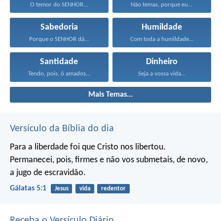
O temor do SENHOR...
Não temas, porque eu...
Sabedoria
Humildade
Porque o SENHOR dá...
Com toda a humildade...
Santidade
Dinheiro
Tendo, pois, ó amados...
Seja a vossa vida...
Mais Temas...
Versículo da Bíblia do dia
Para a liberdade foi que Cristo nos libertou.
Permanecei, pois, firmes e não vos submetais, de novo,
a jugo de escravidão.
Gálatas 5:1
Jesus
vida
redentor
Receba o Versículo Diário