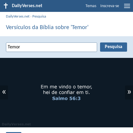
DailyVerses.net
Temas
Inscreva-se
DailyVerses.net
›
Pesquisa
Versículos da Bíblia sobre 'Temor'
«
»