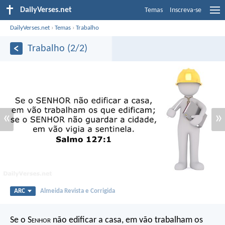
DailyVerses.net
Temas
Inscreva-se
DailyVerses.net
›
Temas
›
Trabalho
Trabalho (2/2)
«
»
ARC
Almeida Revista e Corrigida
Se o S
enhor
não edificar a casa,
em vão trabalham os