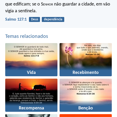
que edificam;
se o S
enhor
não guardar a cidade,
em vão
vigia a sentinela.
Salmo 127:1
Deus
dependência
Temas relacionados
Vida
Recebimento
Recompensa
Benção