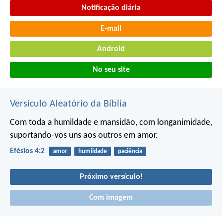
Notificação diária
E-mail
Android
No seu site
Versículo Aleatório da Bíblia
Com toda a humildade e mansidão, com longanimidade,
suportando-vos uns aos outros em amor.
Efésios 4:2
amor
humildade
paciência
Próximo versículo!
Com imagem