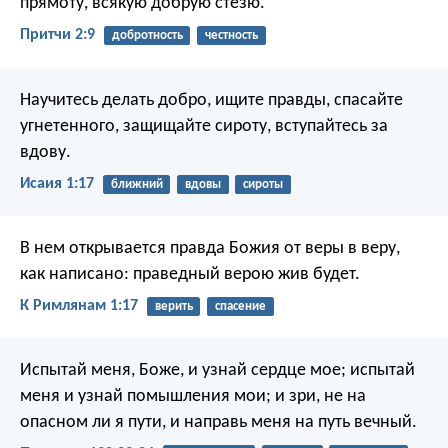
прямоту, всякую добрую стезю.
Притчи 2:9
добротность
честность
Научитесь делать добро,
ищите правды,
спасайте
угнетенного,
защищайте сироту,
вступайтесь за
вдову.
Исаия 1:17
ближний
вдовы
сироты
В нем открывается правда Божия от веры в веру,
как написано: праведный верою жив будет.
К Римлянам 1:17
верить
спасение
Испытай меня, Боже, и узнай сердце мое;
испытай
меня и узнай помышления мои;
и зри, не на
опасном ли я пути,
и направь меня на путь вечный.