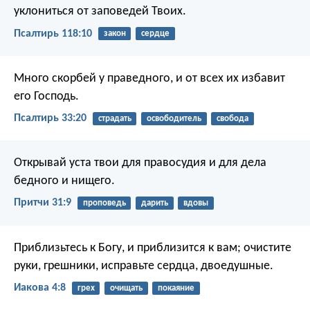
уклониться от заповедей Твоих.
Псалтирь 118:10
закон
сердце
Много скорбей у праведного,
и от всех их избавит
его Господь.
Псалтирь 33:20
страдать
освободитель
свобода
Открывай уста твои для правосудия
и для дела
бедного и нищего.
Притчи 31:9
проповедь
дарить
вдовы
Приблизьтесь к Богу, и приблизится к вам; очистите
руки, грешники, исправьте сердца, двоедушные.
Иакова 4:8
грех
очищать
покаяние