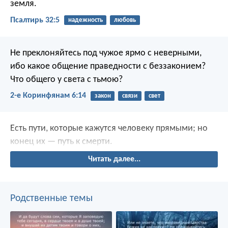
земля.
Псалтирь 32:5
надежность
любовь
Не преклоняйтесь под чужое ярмо с неверными,
ибо какое общение праведности с беззаконием?
Что общего у света с тьмою?
2-е Коринфянам 6:14
закон
связи
свет
Есть пути, которые кажутся человеку прямыми;
но
конец их — путь к смерти.
Читать далее...
Родственные темы