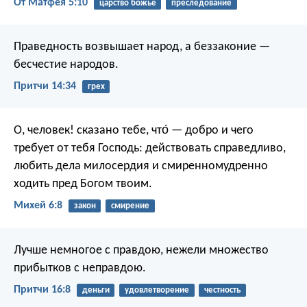
От Матфея 5:10
царство божье
преследование
Праведность возвышает народ,
а беззаконие —
бесчестие народов.
Притчи 14:34
грех
О, человек! сказано тебе, что́ — добро
и чего
требует от тебя Господь:
действовать справедливо,
любить дела милосердия
и смиренномудренно
ходить пред Богом твоим.
Михей 6:8
закон
смирение
Лучше немногое с правдою,
нежели множество
прибытков с неправдою.
Притчи 16:8
деньги
удовлетворение
честность