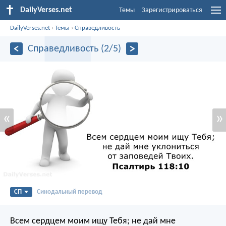
DailyVerses.net
Темы
Зарегистрироваться
DailyVerses.net
›
Темы
›
Справедливость
Справедливость (2/5)
«
»
СП
Синодальный перевод
Всем сердцем моим ищу Тебя;
не дай мне