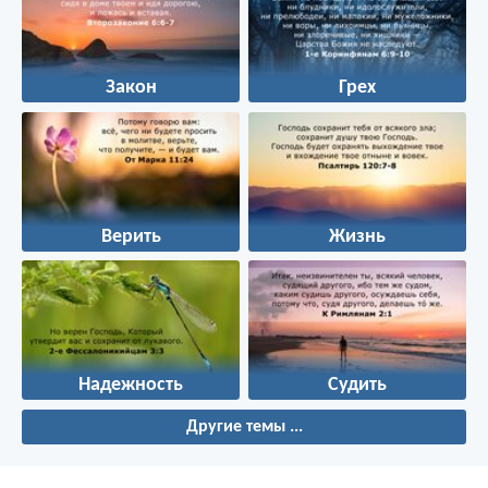
Закон
Грех
Верить
Жизнь
Надежность
Судить
Другие темы ...