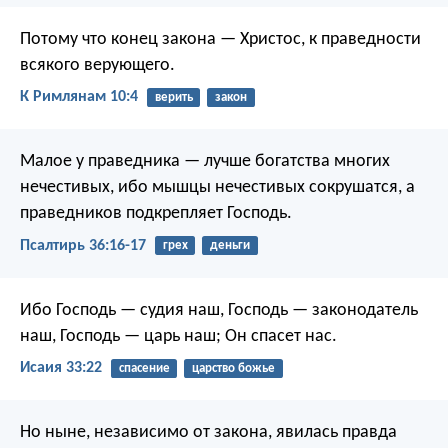
Потому что конец закона — Христос, к праведности
всякого верующего.
К Римлянам 10:4
верить
закон
Малое у праведника — лучше
богатства многих
нечестивых,
ибо мышцы нечестивых сокрушатся,
а
праведников подкрепляет Господь.
Псалтирь 36:16-17
грех
деньги
Ибо Господь — судия наш,
Господь — законодатель
наш,
Господь — царь наш;
Он спасет нас.
Исаия 33:22
спасение
царство божье
Но ныне, независимо от закона, явилась правда