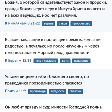
Божия, о которой свидетельствуют закон и пророки,
правда Божия через веру в Иисуса Христа во всех и
на всех верующих, ибо нет различия.
К Римлянам 3:21-22
верить
закон
пророчество
Всякое наказание в настоящее время кажется не
радостью, а печалью; но после наученным через
него доставляет мирный плод праведности.
К Евреям 12:11
мир / согласие
дети
наказание
Устами лицемер губит ближнего своего,
но
праведники прозорливостью спасаются.
Притчи 11:9
проповедь
мудрость
сплетни
Он любит правду и суд;
милости Господней полна