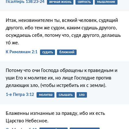
Псалтирь 138:23-24
вечная жизнь
святость
мышление
Итак, неизвинителен ты, всякий человек, судящий
другого
, ибо тем же судом, каким судишь другого,
осуждаешь себя, потому что, судя
другого
, делаешь
то́ же.
К Римлянам 2:1
судить
ближний
Потому что очи Господа
обращены
к праведным и
уши Его к молитве их, но лице Господне против
делающих зло, (чтобы истребить их с земли).
1-е Петра 3:12
молитва
слышать
зло
Блаженны изгнанные за правду,
ибо их есть
Царство Небесное.