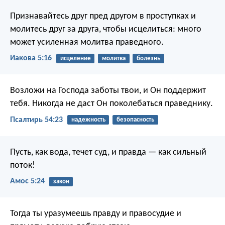
Признавайтесь друг пред другом в проступках и
молитесь друг за друга, чтобы исцелиться: много
может усиленная молитва праведного.
Иакова 5:16
исцеление
молитва
болезнь
Возложи на Господа заботы твои,
и Он поддержит
тебя.
Никогда не даст
Он поколебаться праведнику.
Псалтирь 54:23
надежность
безопасность
Пусть, как вода, течет суд,
и правда — как сильный
поток!
Амос 5:24
закон
Тогда ты уразумеешь правду и правосудие
и