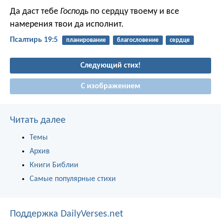
Да даст тебе
Господь
по сердцу твоему
и все
намерения твои да исполнит.
Псалтирь 19:5
планирование
благословение
сердце
Следующий стих!
С изображением
Читать далее
Темы
Архив
Книги Библии
Самые популярные стихи
Поддержка DailyVerses.net