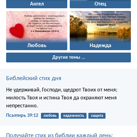
Ангел
Отец
Любовь
Надежда
Другие темы ...
Библейский стих дня
Не удерживай, Господи, щедрот Твоих от меня;
милость Твоя и истина Твоя да охраняют меня
непрестанно.
Псалтирь 39:12
любовь
надежность
защита
Получайте стих из библии каждый день: