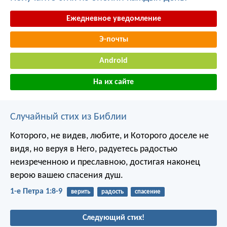
Ежедневное уведомление
Э-почты
Android
На их сайте
Случайный стих из Библии
Которого, не видев, любите, и Которого доселе не
видя, но веруя в Него, радуетесь радостью
неизреченною и преславною, достигая наконец
верою вашею спасения душ.
1-е Петра 1:8-9
верить
радость
спасение
Следующий стих!