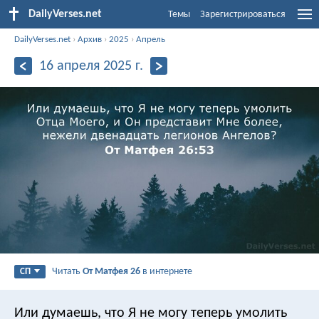
DailyVerses.net
Темы
Зарегистрироваться
DailyVerses.net
›
Архив
›
2025
›
Апрель
16 апреля 2025 г.
Читать
От Матфея 26
в интернете
СП
Или думаешь, что Я не могу теперь умолить