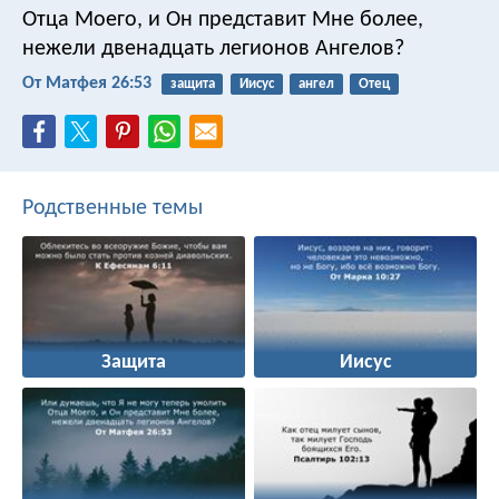
Отца Моего, и Он представит Мне более,
нежели двенадцать легионов Ангелов?
От Матфея 26:53
защита
Иисус
ангел
Отец
Родственные темы
Защита
Иисус