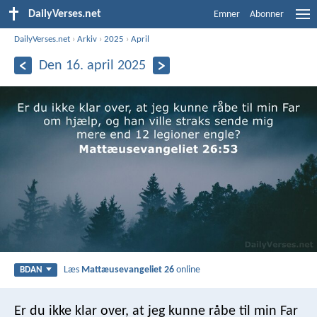
DailyVerses.net
Emner
Abonner
DailyVerses.net
›
Arkiv
›
2025
›
April
Den 16. april 2025
Læs
Mattæusevangeliet 26
online
BDAN
Er du ikke klar over, at jeg kunne råbe til min Far