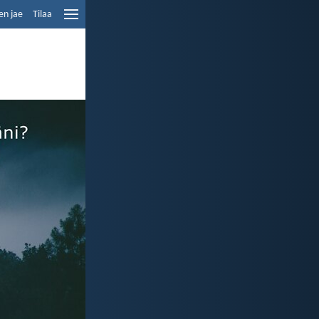
en jae
Tilaa