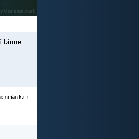
si tänne
e enemmän kuin