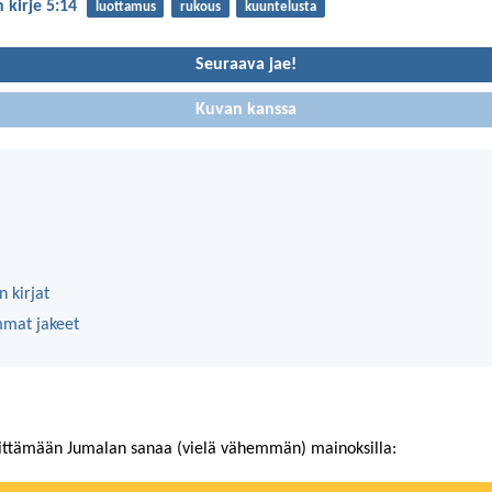
 kirje 5:14
luottamus
rukous
kuuntelusta
Seuraava jae!
Kuvan kanssa
 kirjat
mmat jakeet
ittämään Jumalan sanaa (vielä vähemmän) mainoksilla: