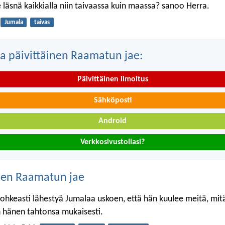
 läsnä kaikkialla niin taivaassa kuin maassa? sanoo Herra.
Jumala
taivas
a päivittäinen Raamatun jae:
Päivittäinen ilmoitus
Sähköposti
Android
Verkkosivustollasi?
nen Raamatun jae
keasti lähestyä Jumalaa uskoen, että hän kuulee meitä, mitä
hänen tahtonsa mukaisesti.