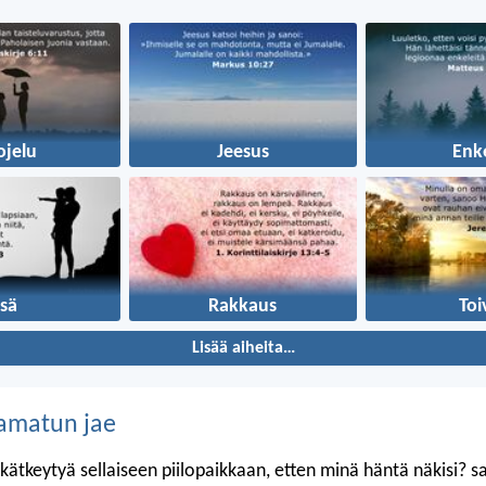
ojelu
Jeesus
Enke
Isä
Rakkaus
Toi
Lisää aiheita…
amatun jae
kätkeytyä sellaiseen piilopaikkaan, etten minä häntä näkisi? 