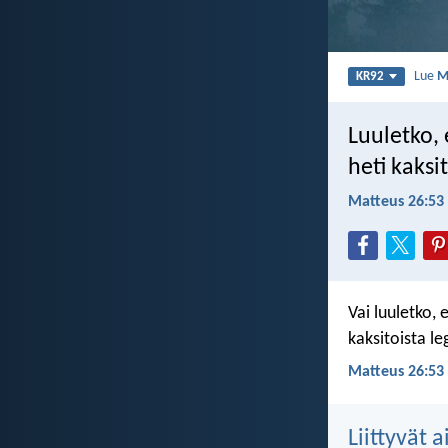
Lue
M
KR92
Luuletko, 
heti kaks
Matteus 26:53
Vai luuletko, 
kaksitoista l
Matteus 26:53
Liittyvät 