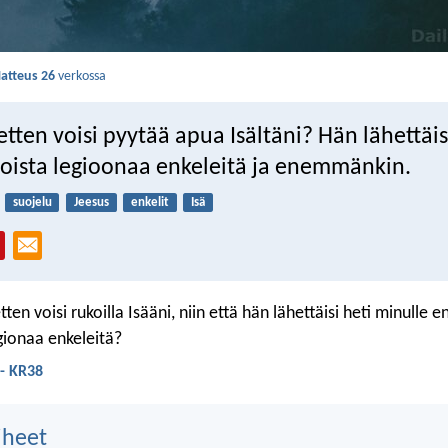
atteus 26
verkossa
etten voisi pyytää apua Isältäni? Hän lähettäi
itoista legioonaa enkeleitä ja enemmänkin.
suojelu
Jeesus
enkelit
Isä
etten voisi rukoilla Isääni, niin että hän lähettäisi heti minull
egionaa enkeleitä?
 - KR38
aiheet