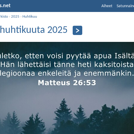
s.net
Aiheet
Satunnain
kisto
›
2025
›
Huhtikuu
 huhtikuuta 2025