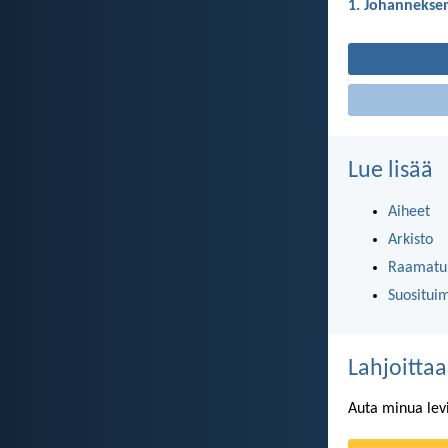
1. Johanneksen
Lue lisää
Aiheet
Arkisto
Raamatun
Suositui
Lahjoittaa
Auta minua lev