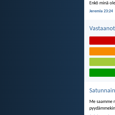
Enkö minä ole
Jeremia 23:24
Vastaanot
Satunnai
Me saamme roh
pyydämmekin 