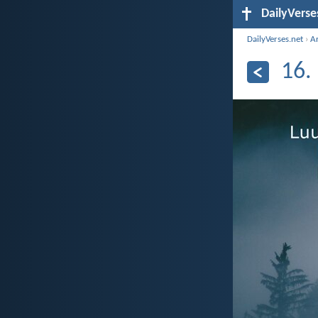
DailyVerse
DailyVerses.net
›
Ar
16.