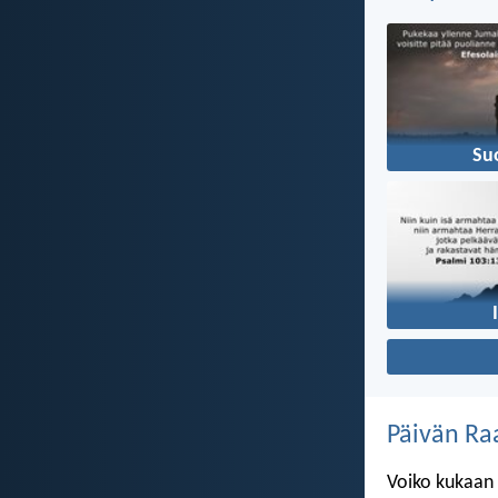
Su
Päivän Ra
Voiko kukaan 