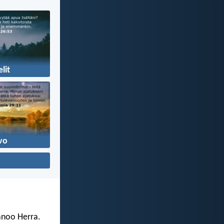
lit
vo
sanoo Herra.