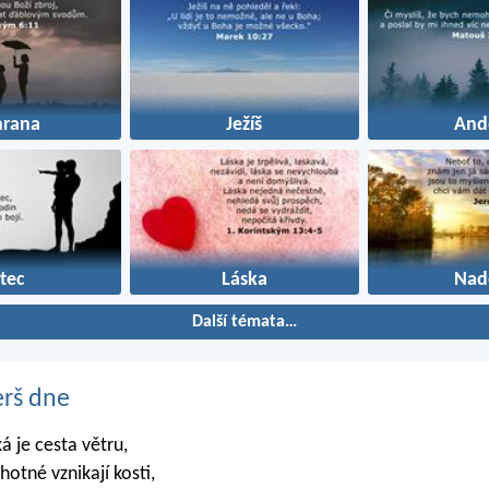
hrana
Ježíš
And
tec
Láska
Nad
Další témata…
erš dne
ká je cesta větru,
ěhotné vznikají kosti,