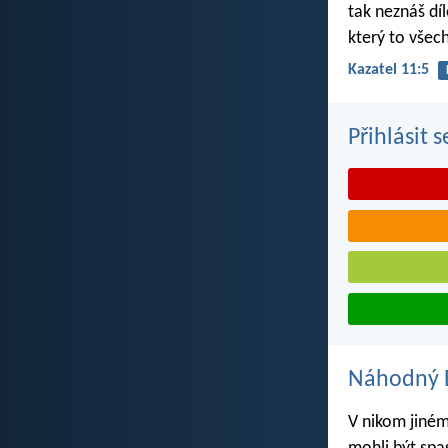
tak neznáš dí
který to všec
Kazatel 11:5
Přihlásit 
Náhodný B
V nikom jiném