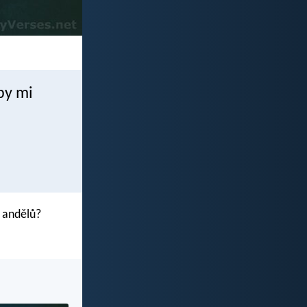
by mi
 andělů?