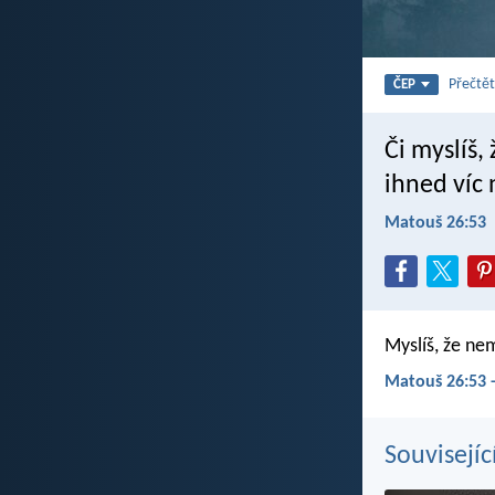
Přečtět
ČEP
Či myslíš,
ihned víc 
Matouš 26:53
Myslíš, že ne
Matouš 26:53 
Souvisejíc