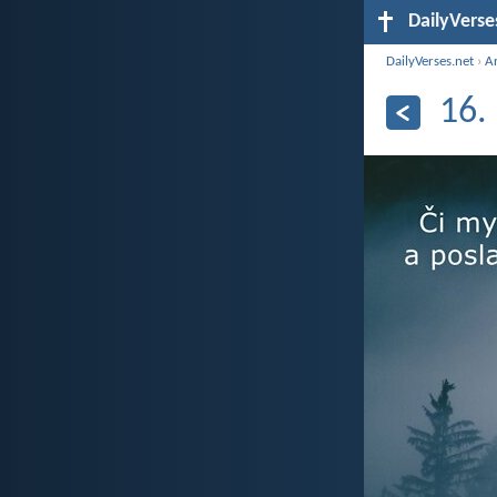
DailyVerse
DailyVerses.net
›
A
16.