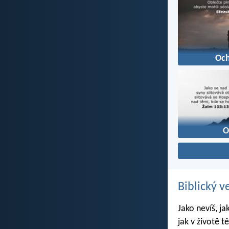
Oc
O
Biblický v
Jako nevíš, ja
jak v životě t