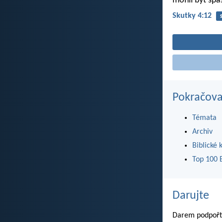
mohli být spa
Skutky 4:12
Pokračova
Témata
Archiv
Biblické 
Top 100 B
Darujte
Darem podpořte