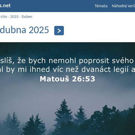
s.net
Témata
Náhodný verš
rchiv
›
2025
›
Duben
 dubna 2025