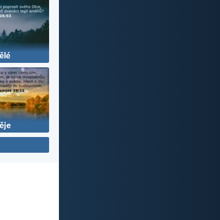
ělé
ěje