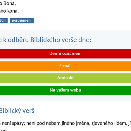
lo Boha,
hno koná.
Bůh
porozumění
se k odběru Biblického verše dne:
Denní oznámení
E-mail
Android
Na vašem webu
iblický verš
 není spásy; není pod nebem jiného jména, zjeveného lidem, 