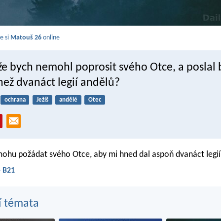
e si
Matouš 26
online
 že bych nemohl poprosit svého Otce, a poslal 
než dvanáct legií andělů?
ochrana
Ježíš
andělé
Otec
mohu požádat svého Otce, aby mi hned dal aspoň dvanáct legií
- B21
í témata