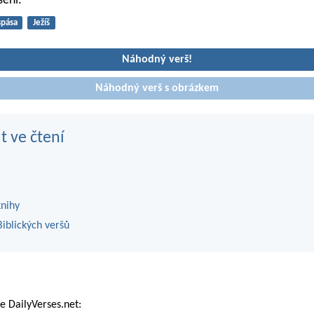
seni.
spása
Ježíš
Náhodný verš!
Náhodný verš s obrázkem
t ve čtení
knihy
iblických veršů
 DailyVerses.net: