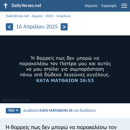
DailyVerses.net
Θέματα
Εγγραφή
DailyVerses.net
›
Αρχείο
›
2025
›
Απρίλιος
16 Απριλίου 2025
Διαβάστε
ΚΑΤΑ ΜΑΤΘΑΙΟΝ 26
στο διαδίκτυο
TGV
Ή θαρρείς πως δεν μπορώ να παρακαλέσω τον