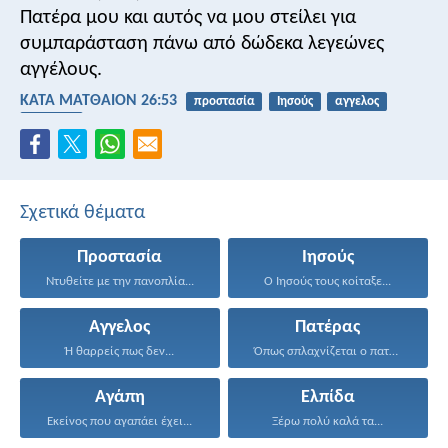
Πατέρα μου και αυτός να μου στείλει για
συμπαράσταση πάνω από δώδεκα λεγεώνες
αγγέλους.
ΚΑΤΑ ΜΑΤΘΑΙΟΝ 26:53
προστασία
Ιησούς
αγγελος
Πατέρας
Σχετικά θέματα
Προστασία
Ιησούς
Ντυθείτε με την πανοπλία...
Ο Ιησούς τους κοίταξε...
Αγγελος
Πατέρας
Ή θαρρείς πως δεν...
Όπως σπλαχνίζεται ο πατέρας...
Αγάπη
Ελπίδα
Εκείνος που αγαπάει έχει...
Ξέρω πολύ καλά τα...