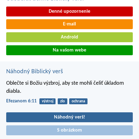
Denné upozornenie
E-mail
Android
Na vašom webe
Náhodný Biblický verš
Oblečte si Božiu výzbroj, aby ste mohli čeliť úkladom
diabla.
Efezanom 6:11
výstroj
zlo
ochrana
Náhodný verš!
S obrázkom