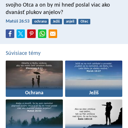
svojho Otca a on by mi hneď poslal viac ako
dvanásť plukov anjelov?
Matúš 26:53
ochrana
Ježiš
anjeli
Otec
Súvisiace témy
Ochrana
Ježiš