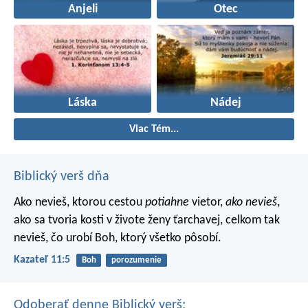
Anjeli
Otec
Láska
Nádej
Viac Tém...
Biblický verš dňa
Ako nevieš, ktorou cestou
potiahne
vietor,
ako nevieš
,
ako sa tvoria kosti v živote ženy ťarchavej, celkom tak
nevieš, čo urobí Boh, ktorý všetko pôsobí.
Kazateľ 11:5
Boh
porozumenie
Odoberať denne Biblický verš: