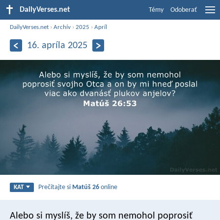
DailyVerses.net
Témy
Odoberať
DailyVerses.net
›
Archív
›
2025
›
Apríl
16. apríla 2025
Prečítajte si
Matúš 26
online
KAT
Alebo si myslíš, že by som nemohol poprosiť