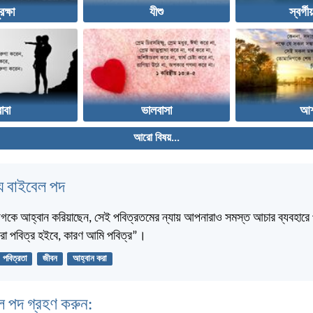
রক্ষা
যীশু
স্বর্গী
বাবা
ভালবাসা
আশ
আরো বিষয়...
 বাইবেল পদ
দিগকে আহ্বান করিয়াছেন, সেই পবিত্রতমের ন্যায় আপনারাও সমস্ত আচার ব্যবহারে
রা পবিত্র হইবে, কারণ আমি পবিত্র”।
পবিত্রতা
জীবন
আহ্বান করা
ল পদ গ্রহণ করুন: