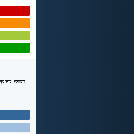
র ভাব, নম্রতা,