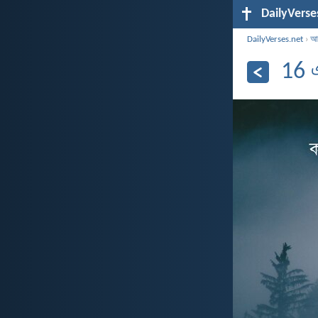
DailyVerse
DailyVerses.net
›
আর
16 