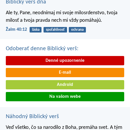
Biblický verš dňa
Ale ty, Pane, neodnímaj mi svoje milosrdenstvo,
tvoja
milosť a tvoja pravda nech mi vždy pomáhajú.
Žalm 40:12
láska
spoľahlivosť
ochrana
Odoberať denne Biblický verš:
Denné upozornenie
E-mail
Android
Na vašom webe
Náhodný Biblický verš
Veď všetko, čo sa narodilo z Boha, premáha svet. A tým