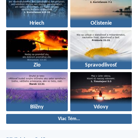
Hriech
Očistenie
Zlo
Spravodlivosť
Blížny
Vdovy
Viac Tém...