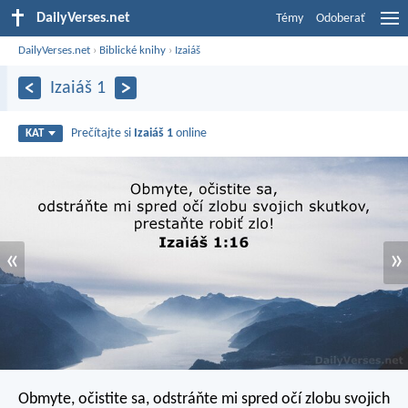
DailyVerses.net
Témy
Odoberať
DailyVerses.net
›
Biblické knihy
›
Izaiáš
Izaiáš 1
Prečítajte si
Izaiáš 1
online
KAT
«
»
Obmyte, očistite sa, odstráňte mi spred očí zlobu svojich