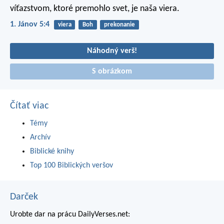
víťazstvom, ktoré premohlo svet, je naša viera.
1. Jánov 5:4
viera
Boh
prekonanie
Náhodný verš!
S obrázkom
Čítať viac
Témy
Archív
Biblické knihy
Top 100 Biblických veršov
Darček
Urobte dar na prácu DailyVerses.net: