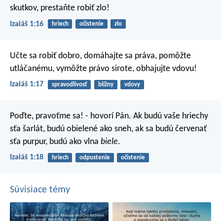
skutkov,
prestaňte robiť zlo!
Izaiáš 1:16
hriech
očistenie
zlo
Učte sa robiť dobro, domáhajte sa práva,
pomôžte
utláčanému, vymôžte právo sirote, obhajujte vdovu!
Izaiáš 1:17
spravodlivosť
blížny
vdovy
Poďte, pravoťme sa! - hovorí Pán. Ak budú vaše hriechy
sťa šarlát, budú obielené ako sneh, ak sa budú červenať
sťa purpur, budú ako vlna
biele
.
Izaiáš 1:18
hriech
odpustenie
očistenie
Súvisiace témy