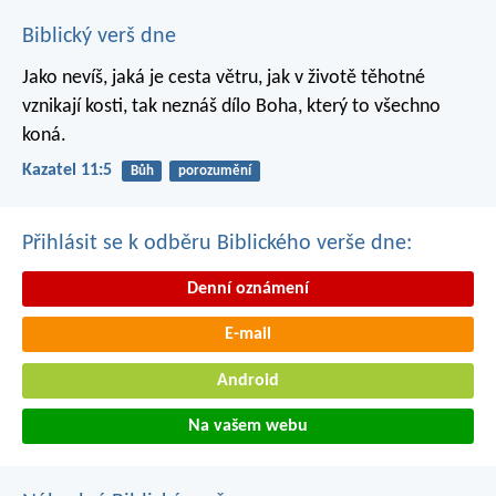
Biblický verš dne
Jako nevíš, jaká je cesta větru,
jak v životě těhotné
vznikají kosti,
tak neznáš dílo Boha,
který to všechno
koná.
Kazatel 11:5
Bůh
porozumění
Přihlásit se k odběru Biblického verše dne:
Denní oznámení
E-mail
Android
Na vašem webu