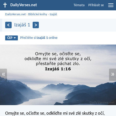
DailyVerses.net
Témata
Přihlásit se
DailyVerses.net
›
Biblické knihy
›
Izajáš
Izajáš 1
Přečtěte si
Izajáš 1
online
ČEP
«
»
Omyjte se, očisťte se,
odkliďte mi své zlé skutky z očí,