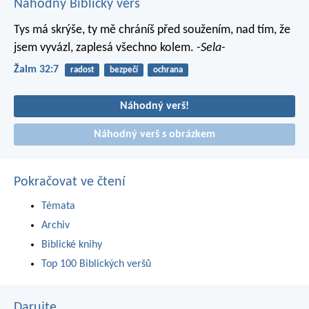
Náhodný Biblický verš
Tys má skrýše, ty mě chráníš před soužením,
nad tím, že
jsem vyvázl, zaplesá všechno kolem.
-Sela-
Žalm 32:7
radost
bezpečí
ochrana
Náhodný verš!
Náhodný verš s obrázkem
Pokračovat ve čtení
Témata
Archiv
Biblické knihy
Top 100 Biblických veršů
Darujte