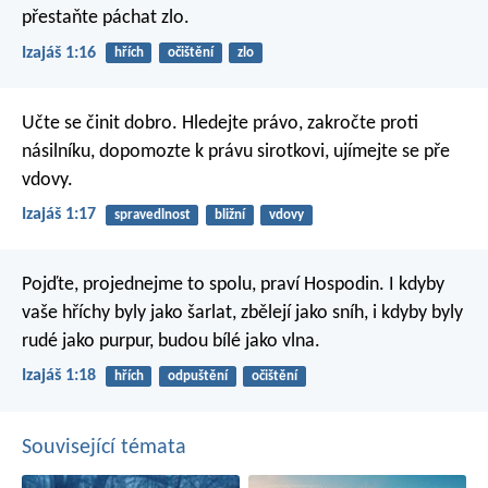
přestaňte páchat zlo.
Izajáš 1:16
hřích
očištění
zlo
Učte se činit dobro.
Hledejte právo,
zakročte proti
násilníku,
dopomozte k právu sirotkovi,
ujímejte se pře
vdovy.
Izajáš 1:17
spravedlnost
bližní
vdovy
Pojďte, projednejme to spolu,
praví Hospodin.
I kdyby
vaše hříchy byly jako šarlat, zbělejí jako sníh,
i kdyby byly
rudé jako purpur,
budou bílé jako vlna.
Izajáš 1:18
hřích
odpuštění
očištění
Související témata