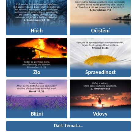
Hřích
Očištění
Zlo
Spravedlnost
Bližní
Vdovy
Další témata…