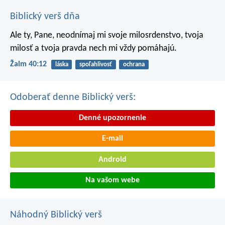
Biblický verš dňa
Ale ty, Pane, neodnímaj mi svoje milosrdenstvo,
tvoja
milosť a tvoja pravda nech mi vždy pomáhajú.
Žalm 40:12
láska
spoľahlivosť
ochrana
Odoberať denne Biblický verš:
Denné upozornenie
E-mail
Android
Na vašom webe
Náhodný Biblický verš