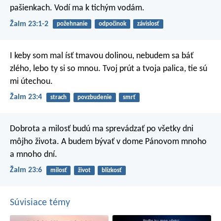
pašienkach.
Vodí ma k tichým vodám.
Žalm 23:1-2
požehnanie
odpočinok
závislosť
I keby som mal ísť tmavou dolinou,
nebudem sa báť
zlého,
lebo ty si so mnou.
Tvoj prút a tvoja palica,
tie sú
mi útechou.
Žalm 23:4
strach
povzbudenie
smrť
Dobrota a milosť budú ma sprevádzať
po všetky dni
môjho života.
A budem bývať v dome Pánovom mnoho
a mnoho dní.
Žalm 23:6
milosť
život
blízkosť
Súvisiace témy