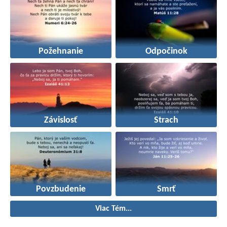
Požehnanie
Odpočinok
Závislosť
Strach
Povzbudenie
Smrť
Viac Tém...