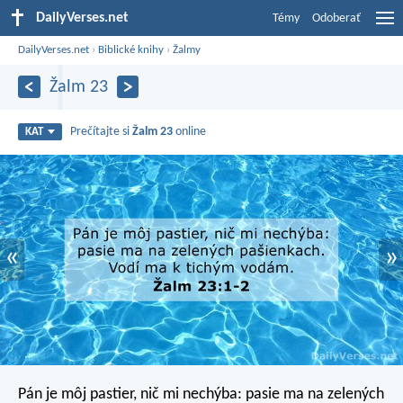
DailyVerses.net
Témy
Odoberať
DailyVerses.net
›
Biblické knihy
›
Žalmy
Žalm 23
Prečítajte si
Žalm 23
online
KAT
«
»
Pán je môj pastier, nič mi nechýba:
pasie ma na zelených