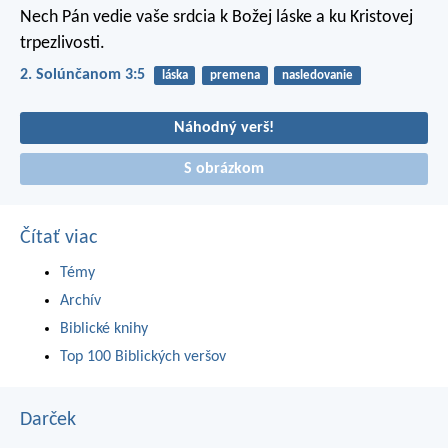
Nech Pán vedie vaše srdcia k Božej láske a ku Kristovej
trpezlivosti.
2. Solúnčanom 3:5
láska
premena
nasledovanie
Náhodný verš!
S obrázkom
Čítať viac
Témy
Archív
Biblické knihy
Top 100 Biblických veršov
Darček