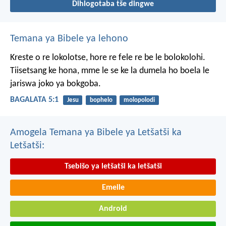
Dihlogotaba tše dingwe
Temana ya Bibele ya lehono
Kreste o re lokolotse, hore re fele re be le bolokolohi.
Tiisetsang ke hona, mme le se ke la dumela ho boela le
jariswa joko ya bokgoba.
BAGALATA 5:1
Jesu
bophelo
molopolodi
Amogela Temana ya Bibele ya Letšatši ka
Letšatši:
Tsebišo ya letšatši ka letšatši
Emeile
Android