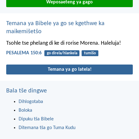
Weposaeteng ya gago
Temana ya Bibele ya go se kgethwe ka
maikemišetšo
Tsohle tse phelang
di ke di rorise Morena.
Haleluja!
PESALEMA 150:6
go direla/hlankela
tumišo
Temana ya go latela!
Bala tše dingwe
Dihlogotaba
Boloka
Dipuku tša Bibele
Ditemana tša go Tuma Kudu