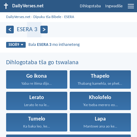
DailyVerses.net
Dihlogotaba
Ingwadiše
DailyVerses.net
›
Dipuku tša Bibele
›
ESERA
ESERA 3
Bala
ESERA 3
mo inthaneteng
SSO89
Dihlogotaba tša go tswalana
Go ikona
Thapelo
Yaba re itima dijo...
Thabang kamehla, se phetseng...
Lerato
Kholofelo
Lerato le na le...
‘Ke tseba merero eo...
Tumelo
Lapa
Ka baka leo, ke...
Mantswe ana ao ke...