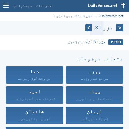
DailyVerses.net
عنوانات
سبسکرائب
DailyVerses.net
›
بائبل کی کتابیں
›
عزرا
عزرا 3
عزرا 3
آن لائن پڑھیں
URD
متعلقہ موضوعات
روزہ
دعا
سو ہم نے روزہ...
ہر وقت خُوش رہو۔...
پیار
امید
مُحبّت صابِر ہے اور...
کیونکہ مَیں تُمہارے حق...
ایمان
خاندان
اِس لِئے مَیں تُم...
اور یہ باتیں جِن...