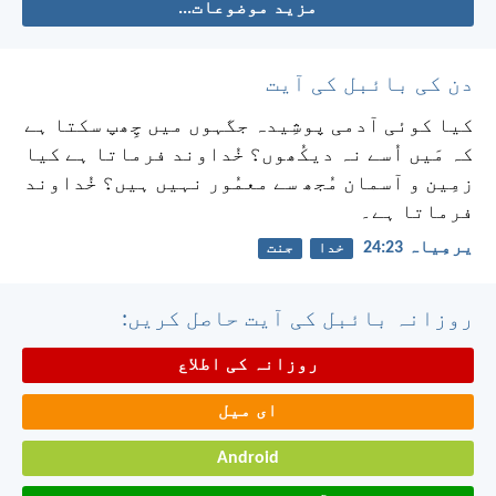
مزید موضوعات...
دن کی بائبل کی آیت
کیا کوئی آدمی پوشِیدہ جگہوں میں چِھپ سکتا ہے
کہ مَیں اُسے نہ دیکُھوں؟ خُداوند فرماتا ہے کیا
زمِین و آسمان مُجھ سے معمُور نہیں ہیں؟ خُداوند
فرماتا ہے۔
یرمِیاہ 23:‏24
خدا
جنت
روزانہ بائبل کی آیت حاصل کریں:
روزانہ کی اطلاع
ای میل
Android