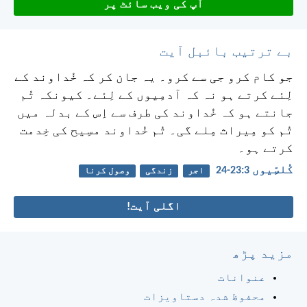
آپ کی ویب سائٹ پر
بے ترتیب بائبل آیت
جو کام کرو جی سے کرو۔ یہ جان کر کہ خُداوند کے
لِئے کرتے ہو نہ کہ آدمِیوں کے لِئے۔ کیونکہ تُم
جانتے ہو کہ خُداوند کی طرف سے اِس کے بدلہ میں
تُم کو مِیراث مِلے گی۔ تُم خُداوند مسِیح کی خِدمت
کرتے ہو۔
کُلسِّیوں 3:‏23-‏24
اجر
زندگی
وصول کرنا
اگلی آیت!
مزید پڑھ
عنوانات
محفوظ شدہ دستاویزات