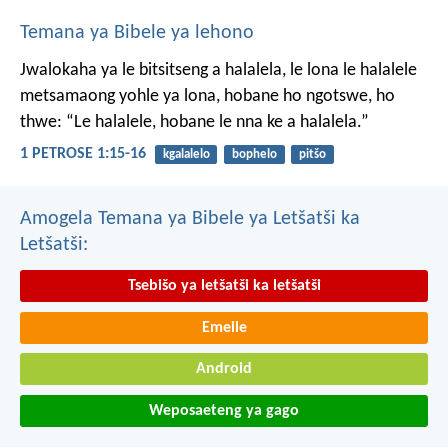
Temana ya Bibele ya lehono
Jwalokaha ya le bitsitseng a halalela, le lona le halalele
metsamaong yohle ya lona,
hobane ho ngotswe, ho
thwe: “Le halalele, hobane le nna ke a halalela.”
1 PETROSE 1:15-16
kgalalelo
bophelo
pitšo
Amogela Temana ya Bibele ya Letšatši ka
Letšatši:
Tsebišo ya letšatši ka letšatši
Emeile
Android
Weposaeteng ya gago