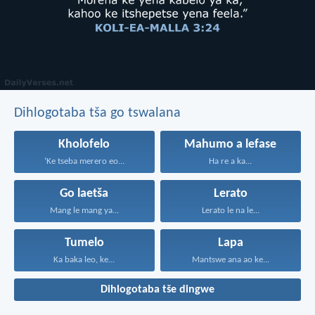
Dihlogotaba tša go tswalana
Kholofelo
Mahumo a lefase
‘Ke tseba merero eo...
Ha re a ka...
Go laetša
Lerato
Mang le mang ya...
Lerato le na le...
Tumelo
Lapa
Ka baka leo, ke...
Mantswe ana ao ke...
Dihlogotaba tše dingwe