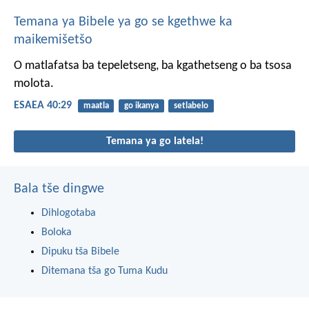
Temana ya Bibele ya go se kgethwe ka
maikemišetšo
O matlafatsa ba tepeletseng,
ba kgathetseng
o ba tsosa
molota.
ESAEA 40:29
maatla
go ikanya
setlabelo
Temana ya go latela!
Bala tše dingwe
Dihlogotaba
Boloka
Dipuku tša Bibele
Ditemana tša go Tuma Kudu