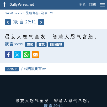
DailyVerses.net
主題
訂閱
DailyVerses.net
›
聖經書卷
›
箴 言
›
29
箴 言 29:11
愚 妄 人 怒 气 全 发 ； 智 慧 人 忍 气 含 怒 。
箴 言 29:11
憤怒
智慧
自我控制
在線閱讀
箴 言 29
CUVS