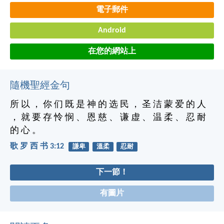
電子郵件
Android
在您的網站上
隨機聖經金句
所 以 ， 你 们 既 是 神 的 选 民 ， 圣 洁 蒙 爱 的 人
， 就 要 存 怜 悯 、 恩 慈 、 谦 虚 、 温 柔 、 忍 耐
的 心 。
歌 罗 西 书 3:12
謙卑
溫柔
忍耐
下一節！
有圖片