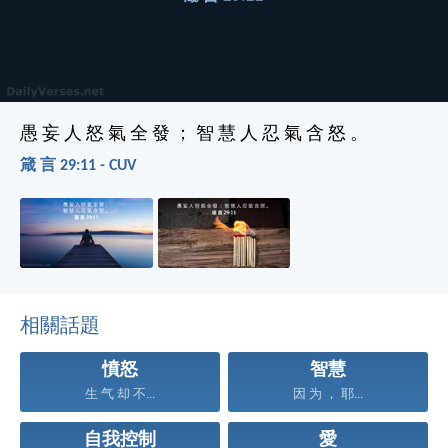
愚 妄 人 怒 氣 全 發 ； 智 慧 人 忍 氣 含 怒 。
箴 言 29:11 - CUV
相關話題
憤怒
智慧
生 气 却 不...
因 为 ， 耶...
自我控制
愛