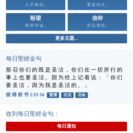
人 不 制 伏...
爱 是 恒 久...
盼望
信仰
耶 和 华 说...
所 以 我 告...
更多主題...
每日聖經金句
那 召 你 们 的 既 是 圣 洁 ， 你 们 在 一 切 所 行 的
事 上 也 要 圣 洁 。 因 为 经 上 记 着 说 ： 「 你 们
要 圣 洁 ， 因 为 我 是 圣 洁 的 。 」
彼 得 前 书 1:15-16
聖潔
生活
召命
收到每日聖經金句：
每日通知