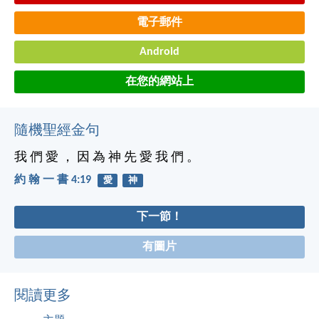
電子郵件
Android
在您的網站上
隨機聖經金句
我 們 愛 ， 因 為 神 先 愛 我 們 。
約 翰 一 書 4:19
愛
神
下一節！
有圖片
閱讀更多