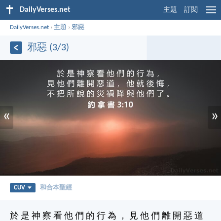
DailyVerses.net
主題
訂閱
DailyVerses.net
›
主題
›
邪惡
邪惡 (3/3)
«
»
CUV
和合本聖經
於 是 神 察 看 他 們 的 行 為 ， 見 他 們 離 開 惡 道