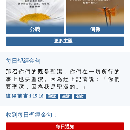
公義
偶像
更多主題...
每日聖經金句
那 召 你 們 的 既 是 聖 潔 ， 你 們 在 一 切 所 行 的
事 上 也 要 聖 潔 。 因 為 經 上 記 著 說 ： 「 你 們
要 聖 潔 ， 因 為 我 是 聖 潔 的 。 」
彼 得 前 書 1:15-16
聖潔
生活
召命
收到每日聖經金句：
每日通知