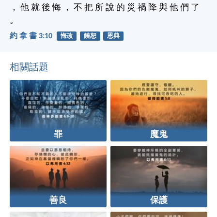
， 他 就 後 悔 ， 不 把 所 說 的 災 禍 降 與 他 們 了
。
約 拿 書 3:10
悔改
饒恕
恩典
相關話題
罪
魔鬼
善良
保護