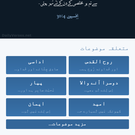
متعلقہ موضوعات
روح القدس
اداسی
اور خُداوند رُوح ہے...
صادِق چِلّائے اور خُداوند...
دوسرا آنے والا
پیار
اِس لِئے تُم بھی...
مُحبّت صابِر ہے اور...
امید
ایمان
کیونکہ مَیں تُمہارے حق...
اِس لِئے مَیں تُم...
مزید موضوعات...