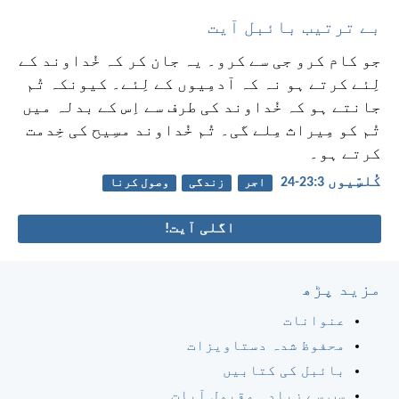
بے ترتیب بائبل آیت
جو کام کرو جی سے کرو۔ یہ جان کر کہ خُداوند کے
لِئے کرتے ہو نہ کہ آدمِیوں کے لِئے۔ کیونکہ تُم
جانتے ہو کہ خُداوند کی طرف سے اِس کے بدلہ میں
تُم کو مِیراث مِلے گی۔ تُم خُداوند مسِیح کی خِدمت
کرتے ہو۔
کُلسِّیوں 3:‏23-‏24
اجر
زندگی
وصول کرنا
اگلی آیت!
مزید پڑھ
عنوانات
محفوظ شدہ دستاویزات
بائبل کی کتابیں
سب سے زیادہ مقبول آیات