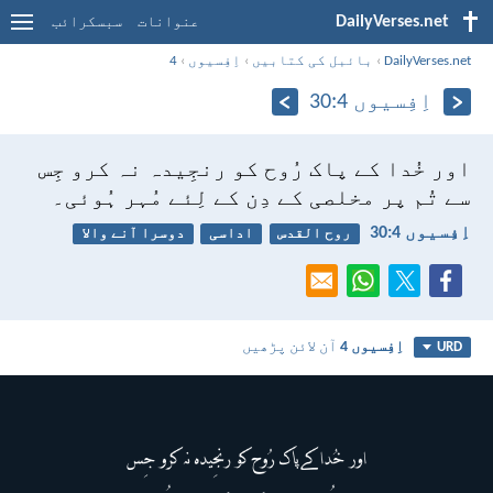
DailyVerses.net
عنوانات
سبسکرائب
DailyVerses.net
›
بائبل کی کتابیں
›
اِفِسیوں
›
4
اِفِسیوں 4:‏30
اور خُدا کے پاک رُوح کو رنجِیدہ نہ کرو جِس
سے تُم پر مخلصی کے دِن کے لِئے مُہر ہُوئی۔
اِفِسیوں 4:‏30
روح القدس
اداسی
دوسرا آنے والا
اِفِسیوں 4
آن لائن پڑھیں
URD