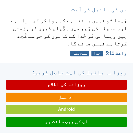
دن کی بائبل کی آیت
جَیسا تُو نہیں جانتا ہے کہ ہوا کی کیا راہ ہے
اور حامِلہ کی رَحِم میں ہڈِّیاں کیوں کر بڑھتی
ہیں وَیسا ہی تُو خُدا کے کاموں کو جو سب کُچھ
کرتا ہے نہیں جانے گا۔
واعِظ 11:‏5
خدا
سمجھنا
روزانہ بائبل کی آیت حاصل کریں:
روزانہ کی اطلاع
ای میل
Android
آپ کی ویب سائٹ پر