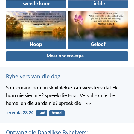
Tweede koms
Liefde
Hoop
Geloof
Meer onderwerpe...
Bybelvers van die dag
Sou iemand hom in skuilplekke kan wegsteek dat Ek
hom nie sien nie? spreek die H
ere
. Vervul Ek nie die
hemel en die aarde nie? spreek die H
ere
.
Jeremia 23:24
God
hemel
Ontvang die Daaglikse Bybelvers: