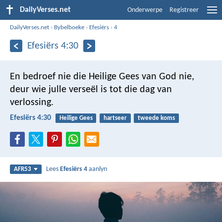
DailyVerses.net
Onderwerpe
Registreer
DailyVerses.net
›
Bybelboeke
›
Efesiërs
›
4
Efesiërs 4:30
En bedroef nie die Heilige Gees van God nie,
deur wie julle verseël is tot die dag van
verlossing.
Efesiërs 4:30
Heilige Gees
hartseer
tweede koms
Lees
Efesiërs 4
aanlyn
AFR53