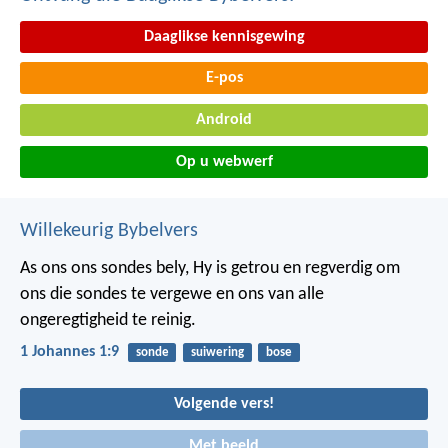
Daaglikse kennisgewing
E-pos
Android
Op u webwerf
Willekeurig Bybelvers
As ons ons sondes bely, Hy is getrou en regverdig om
ons die sondes te vergewe en ons van alle
ongeregtigheid te reinig.
1 Johannes 1:9
sonde
suiwering
bose
Volgende vers!
Met beeld