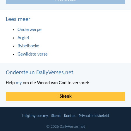
Lees meer
Onderwerpe
Argief
Bybelboeke
Gewildste verse
Ondersteun DailyVerses.net
Help
my
om die Woord van God te versprei:
Skenk
Inligting oor my
Skenk
Kontak
Privaatheidsbeleid
© 2026 DailyVerses.net