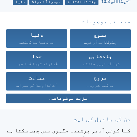
۲-پطرؔس 3:‏10
وقت کا اختتام
دوسرا آنے والا
دنیا
متعلقہ موضوعات
یسوع
دنیا
یِسُوعؔ نے اُن کی...
نہ دُنیا سے مُحبّت...
بادشاہی
خدا
کیا تُم نہیں جانتے...
خُداوند تیرا خُدا جو...
عروج
عبادت
یہ کہہ کر وہ...
اَے خُداوند! تُو میرا...
مزید موضوعات...
دن کی بائبل کی آیت
کیا کوئی آدمی پوشِیدہ جگہوں میں چِھپ سکتا ہے