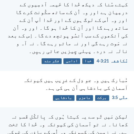
کہتے سُنا کہ دیکھ خُدا کا خَیمہ آدمِیوں کے
درمِیان ہے اور وہ اُن کے ساتھ سکُونت کرے گا
اور وہ اُس کے لوگ ہوں گے اور خُدا آپ اُن کے
ساتھ رہے گا اور اُن کا خُدا ہو گا۔ اور وہ اُن
کی آنکھوں کے سب آنسُو پونچھ دے گا۔ اِس کے بعد
نہ مَوت رہے گی اور نہ ماتم رہے گا۔ نہ آہ و
نالہ نہ درد۔ پہلی چِیزیں جاتی رہیِں۔
مُکاشفہ 21:‏3-‏4
خدا
اداسی
فکر مند
مُبارک ہیں وہ جو دِل کے غرِیب ہیں
کیونکہ
آسمان کی بادشاہی اُن ہی کی ہے۔
متّی 5:‏3
برکت
عاجزی
بادشاہی
لیکن مَیں تُم سے یہ کہتا ہُوں کہ بِالکُل قَسم نہ
کھانا۔ نہ تو آسمان کی کیونکہ وہ خُدا کا تخت
ہے۔ نہ زمِین کی کیونکہ وہ اُس کے پاؤں کی چَوکی