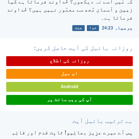
کہ مَیں اُسے نہ دیکُھوں؟ خُداوند فرماتا ہے کیا
زمِین و آسمان مُجھ سے معمُور نہیں ہیں؟ خُداوند
فرماتا ہے۔
یرمِیاہ 23:‏24
خدا
جنت
روزانہ بائبل کی آیت حاصل کریں:
روزانہ کی اطلاع
ای میل
Android
آپ کی ویب سائٹ پر
بے ترتیب بائبل آیت
پس اَے میرے عزِیز بھائِیو! ثابِت قدم اور قائِم