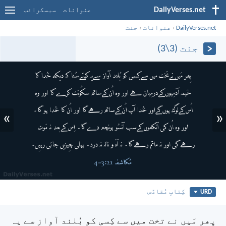
DailyVerses.net
عنوانات
سبسکرائب
DailyVerses.net
›
عنوانات
›
جنت
جنت (3\3)
»
«
URD
کِتابِ مُقادّس
پِھر مَیں نے تخت میں سے کِسی کو بُلند آواز سے یہ