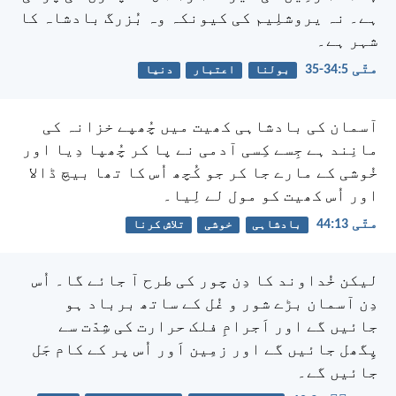
ہے۔ نہ یروشلِیم کی کیونکہ وہ بُزرگ بادشاہ کا
شہر ہے۔
متّی 5:‏34-‏35
بولنا
اعتبار
دنیا
آسمان کی بادشاہی کھیت میں چُھپے خزانہ کی
مانِند ہے جِسے کِسی آدمی نے پا کر چُھپا دِیا اور
خُوشی کے مارے جا کر جو کُچھ اُس کا تھا بیچ ڈالا
اور اُس کھیت کو مول لے لِیا۔
متّی 13:‏44
بادشاہی
خوشی
تلاش کرنا
لیکن خُداوند کا دِن چور کی طرح آ جائے گا۔ اُس
دِن آسمان بڑے شور و غُل کے ساتھ برباد ہو
جائیں گے اور اَجرامِ فلک حرارت کی شِدّت سے
پِگھل جائیں گے اور زمِین اَور اُس پر کے کام جَل
جائیں گے۔