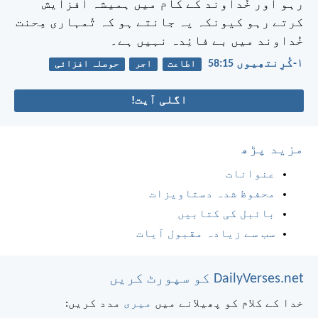
رہو اور خُداوند کے کام میں ہمیشہ افزایش
کرتے رہو کیونکہ یہ جانتے ہو کہ تُمہاری مِحنت
خُداوند میں بے فائِدہ نہیں ہے۔
۱-کُرِنتھِیوں 15:‏58
اطاعت
اجر
حوصلہ افزائی
اگلی آیت!
مزید پڑھ
عنوانات
محفوظ شدہ دستاویزات
بائبل کی کتابیں
سب سے زیادہ مقبول آیات
DailyVerses.net کو سپورٹ کریں
خدا کے کلام کو پھیلانے میں
میری
مدد کریں: