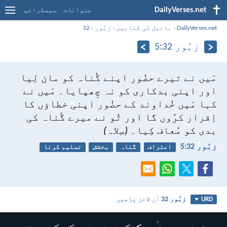
DailyVerses.net
عنوانات
سبسکرائب
DailyVerses.net
›
بائبل کی کتابیں
›
زبُور
›
32
زبُور 32:‏5
مَیں نے تیرے حضُور اپنے گُناہ کو مان لِیا
اور اپنی بدکاری کو نہ چِھپایا۔
مَیں نے
کہا مَیں خُداوند کے حضُور اپنی خطاؤں کا
اِقرار کرُوں گا
اور تُو نے میرے گُناہ کی
بدی کو مُعاف کِیا۔
(سِلاہ)
زبُور 32:‏5
اعتراف
گناہ
بخشش
تسلیم کرنا
زبُور 32
آن لائن پڑھیں
URD