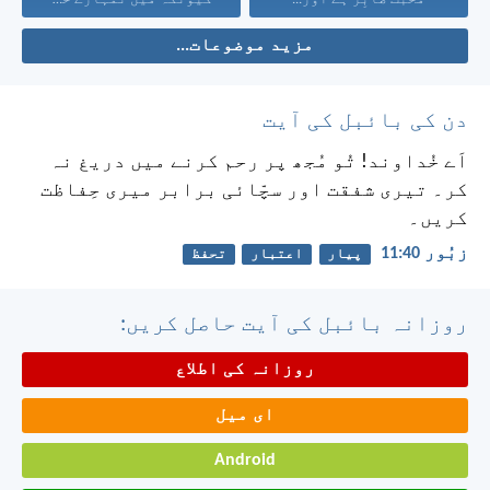
مزید موضوعات...
دن کی بائبل کی آیت
اَے خُداوند! تُو مُجھ پر رحم کرنے میں دریغ نہ
کر۔
تیری شفقت اور سچّائی برابر میری حِفاظت
کریں۔
زبُور 40:‏11
پیار
اعتبار
تحفظ
روزانہ بائبل کی آیت حاصل کریں:
روزانہ کی اطلاع
ای میل
Android