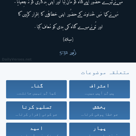
متعلقہ موضوعات
اعتراف
گناہ
پس تُم آپس میں...
کیا تُم نہیں جانتے...
بخشش
تسلیم کرنا
جو خطا پوشی کرتا...
جو کوئی اِقرار کرتا...
پیار
امید
مُحبّت صابِر ہے اور...
کیونکہ مَیں تُمہارے حق...