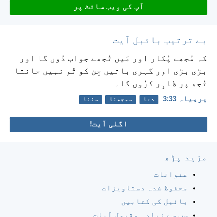
آپ کی ویب سائٹ پر
بے ترتیب بائبل آیت
کہ مُجھے پُکار اور مَیں تُجھے جواب دُوں گا اور
بڑی بڑی اور گہری باتیں جِن کو تُو نہیں جانتا
تُجھ پر ظاہِر کرُوں گا۔
یرمِیاہ 33:‏3
دعا
سمجھنا
سننا
اگلی آیت!
مزید پڑھ
عنوانات
محفوظ شدہ دستاویزات
بائبل کی کتابیں
سب سے زیادہ مقبول آیات