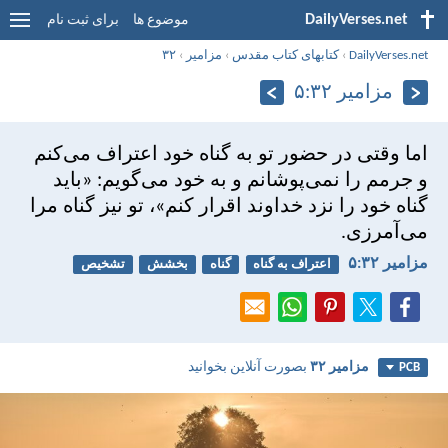
DailyVerses.net
موضوع ها
برای ثبت نام
DailyVerses.net
›
کتابهای کتاب مقدس
›
مزامير
›
۳۲
مزامير ۳۲:‏۵
اما وقتی در حضور تو به گناه خود اعتراف می‌كنم
و جرمم را نمی‌پوشانم و به خود می‌گويم: «بايد
گناه خود را نزد خداوند اقرار كنم»، تو نيز گناه مرا
می‌آمرزی.
مزامير ۳۲:‏۵
اعتراف به گناه
گناه
بخشش
تشخیص
مزامير ۳۲
بصورت آنلاین بخوانید
PCB