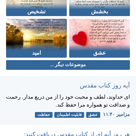
بخشش
تشخیص
عشق
امید
موضوعات دیگر ...
آیه روز کتاب مقدس
ای خداوند، لطف و محبت خود را از من دريغ مدار. رحمت
و صداقت تو همواره مرا حفظ كند.
مزامير ۴۰:‏۱۱
عشق
قابلیت اطمینان
حفاظت
هر روز آیه ای از کتاب مقدس دریافت کنید: