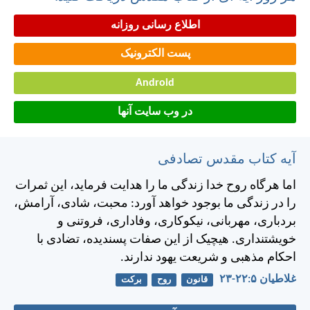
اطلاع رسانی روزانه
پست الکترونیک
Android
در وب سایت آنها
آیه کتاب مقدس تصادفی
اما هرگاه روح خدا زندگی ما را هدايت فرمايد، اين ثمرات
را در زندگی ما بوجود خواهد آورد: محبت، شادی، آرامش،
بردباری، مهربانی، نيكوكاری، وفاداری، فروتنی و
خويشتنداری. هيچيک از اين صفات پسنديده، تضادی با
احكام مذهبی و شريعت يهود ندارند.
غلاطيان ۵:‏۲۲-‏۲۳
قانون
روح
برکت